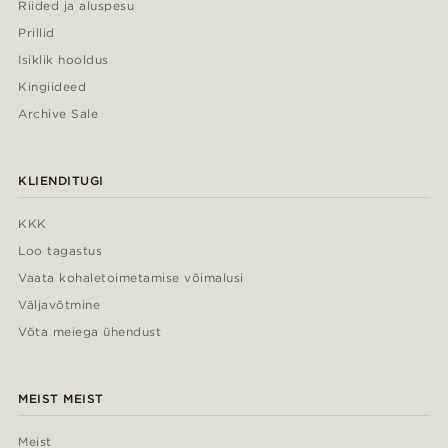
Riided ja aluspesu
Prillid
Isiklik hooldus
Kingiideed
Archive Sale
KLIENDITUGI
KKK
Loo tagastus
Vaata kohaletoimetamise võimalusi
Väljavõtmine
Võta meiega ühendust
MEIST MEIST
Meist