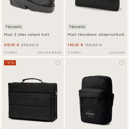
Täisnahk
Täisnahk
Must 3 ühes nahast kott
Must täisnahast sülearvutikott
215,10 €
239,00 €
143,10 €
159,00 €
3 VÄRVI
DELTON BAGS
3 VÄRVI
LUCLEON
-10%