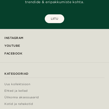
trendide & eripakkumiste kohta.
LIITU
INSTAGRAM
YOUTUBE
FACEBOOK
KATEGOORIAD
Uus kollektsioon
Ehted ja kellad
Ülikonna aksessuaarid
Kotid ja rahakotid