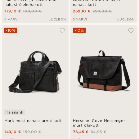
nahast ülekehakott
nahast kott
179,10 €
199,00 €
269,10 €
299,00 €
4 VÄRVI
LUCLEON
3 VÄRVI
LUCLEON
-10%
-10%
Täisnahk
Mark must nahast arvutikott
Herschel Cove Messenger
must õlakott
143,10 €
159,00 €
76,45 €
84,95 €