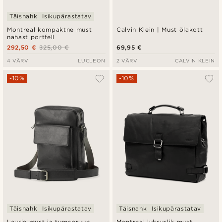
Täisnahk
Isikupärastatav
Montreal kompaktne must
Calvin Klein | Must õlakott
nahast portfell
292,50 €
325,00 €
69,95 €
4 VÄRVI
LUCLEON
2 VÄRVI
CALVIN KLEIN
-10%
-10%
Täisnahk
Isikupärastatav
Täisnahk
Isikupärastatav
Laurie must ja tumepruun
Montreal luksuslik must