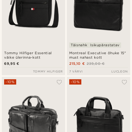
Täisnahk
Isikupärastatav
Tommy Hilfiger Essential
Montreal Executive õhuke 15"
väike ülerinna-kott
must nahast kott
69,95 €
215,10 €
239,00 €
TOMMY HILFIGER
7 VÄRVI
LUCLEON
-10%
-10%