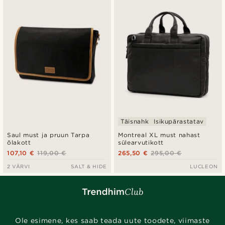
Täisnahk
Isikupärastatav
Saul must ja pruun Tarpa
Montreal XL must nahast
õlakott
sülearvutikott
107,10 €
119,00 €
265,50 €
295,00 €
2 VÄRVI
SALT & HIDE
LUCLEON
Ole esimene, kes saab teada uute toodete, viimaste