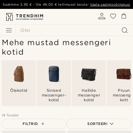
Saatmine
3,95 €
- Üle
49,00 €
tellimusel tasuta-
Vaata saatmisvõimalusi
Otsi
Mehe mustad messengeri
kotid
Õlakotid
Sinised
Hallide
Pruun
messenger-
messenger
messenge
kotid
kotid
kott
18 Toodet
FILTRID
SORTEERI