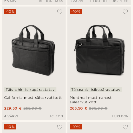
2 VÄRVI
DELTON BAGS
3 VÄRVI
HERSCHEL SUPPLY CO
-10%
-10%
Täisnahk
Isikupärastatav
Täisnahk
Isikupärastatav
California must sülearvutikott
Montreal must nahast
sülearvutikott
229,50 €
255,00 €
265,50 €
295,00 €
4 VÄRVI
LUCLEON
LUCLEON
-10%
-10%