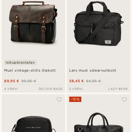
Isikupärastatav
Must vintage-stiilis õlakott
Lars must sülearvutikott
89,95 €
99,95 €
58,45 €
64,95 €
4 VÄRVI
DELTON BAGS
2 VÄRVI
LAZY BEAR
-10%