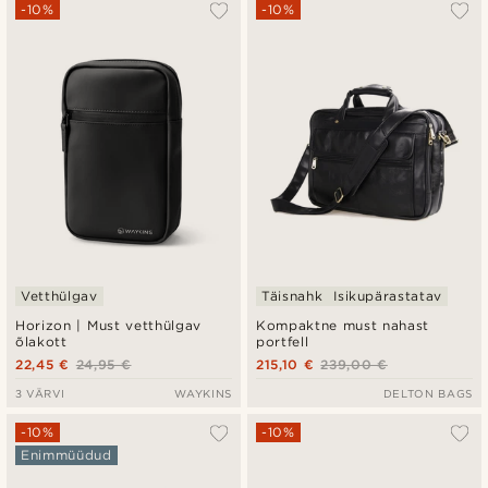
Populaarsed
-10%
-10%
Uusim
Madala hind
Kõrgeim hind
Vetthülgav
Täisnahk
Isikupärastatav
Horizon | Must vetthülgav
Kompaktne must nahast
õlakott
portfell
22,45 €
24,95 €
215,10 €
239,00 €
3 VÄRVI
WAYKINS
DELTON BAGS
-10%
-10%
Enimmüüdud