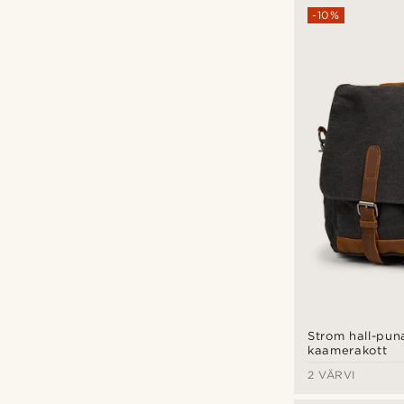
-10%
Strom hall-pu
kaamerakott
2 VÄRVI