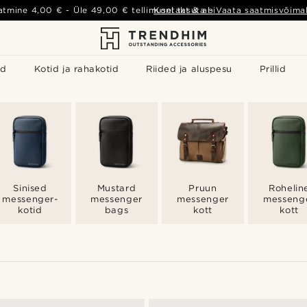
atmine
4,00 €
- Üle
49,00 €
tellimusel tasuta
Kontakt & abi
-
Vaata saatmisvõimal
id
Kotid ja rahakotid
Riided ja aluspesu
Prillid
Sinised
Mustard
Pruun
Rohelin
messenger-
messenger
messenger
messeng
kotid
bags
kott
kott