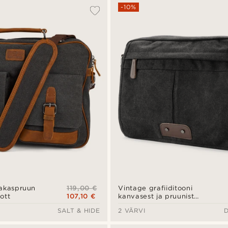
-10%
119,00 €
nakaspruun
Vintage grafiiditooni
107,10 €
ott
kanvasest ja pruunist
nahast kott
SALT & HIDE
2 VÄRVI