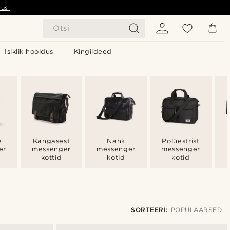
usi
Otsi
Isiklik hooldus
Kingiideed
e
Kangasest
Nahk
Polüestrist
er
messenger
messenger
messenger
kottid
kotid
kotid
SORTEERI:
POPULAARSED