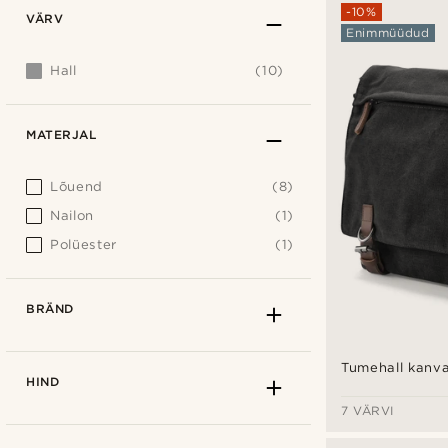
-10%
VÄRV
Enimmüüdud
Hall
(10)
MATERJAL
Lõuend
(8)
Nailon
(1)
Polüester
(1)
BRÄND
Tumehall kanva
HIND
7 VÄRVI