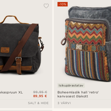
-10%
Isikupärastatav
99,95 €
nakaspruun XL
Boheemlaslik hall 'retro'
89,95 €
kanvasest õlakott
SALT & HIDE
3 VÄRVI