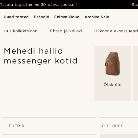
Tasuta tagastamine 30 päeva jooksul!
Sa
Uued tooted
Brändid
Enimmüüdud
Archive Sale
Uus kollektsioon
Ehted ja kellad
Ülikonna aksessuaar
Mehedi hallid
messenger kotid
Õlakotid
FILTRID
10 TOODET