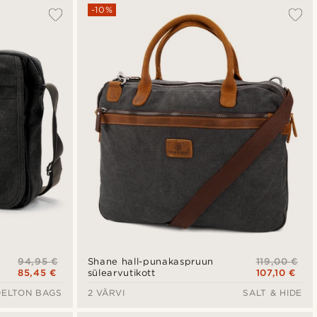
-10%
94,95 €
119,00 €
Shane hall-punakaspruun
85,45 €
107,10 €
sülearvutikott
DELTON BAGS
2 VÄRVI
SALT & HIDE