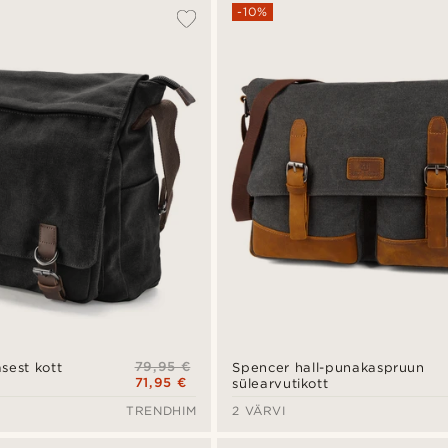
-10%
79,95 €
sest kott
Spencer hall-punakaspruun
71,95 €
sülearvutikott
TRENDHIM
2 VÄRVI