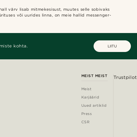
hall värv lisab mitmekesisust, muutes selle sobivaks
ürituses või uurides linna, on meie hallid messenger-
miste kohta.
LIITU
MEIST MEIST
Trustpilot
Meist
Karjäärid
Uued artiklid
Press
CSR