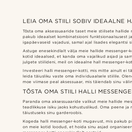
LEIA OMA STIILI SOBIV IDEAALNE
Tõsta oma aksessuaaride taset meie stiilsete hallide 
pakub ideaalset kombinatsiooni funktsionaalsusest ja
igapäevaseid vajadusi, samal ajal lisades elegantsi si
Astuge enesekindlalt välja meie hallide messenger-k
kotid ideaalsed, et kanda oma vajalikud asjad ja samal
julgete stiilideni, meil on ideaalne hall messenger-kot
Investeeri halli messenger-kotti, mis mitte ainult ei
leida täiusliku vaste oma individuaalsele stiilile. Ol
moe viimase peal aksessuaar, mis täiendab sinu väli
TÕSTA OMA STIILI HALLI MESSENGE
Paranda oma aksessuaaride valikut meie hallide mess
teadlikkuse isiku jaoks kohustuslikud. Oma peene ja
täiustuseks sinu garderoobis.
Kogeda halli messenger-koti mugavust, mis pakub piisa
on meie kotid loodud, et hoida sinu asjad organisee