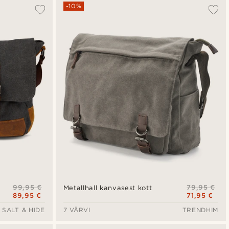
Populaarsed
-10%
Uusim
Madala hind
Kõrgeim hind
99,95 €
79,95 €
Metallhall kanvasest kott
89,95 €
71,95 €
SALT & HIDE
7 VÄRVI
TRENDHIM