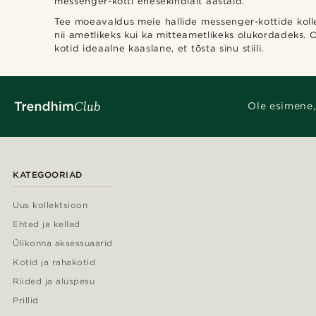
messenger-kotti enesekindlalt aastaid.
Tee moeavaldus meie hallide messenger-kottide kollek
nii ametlikeks kui ka mitteametlikeks olukordadeks. O
kotid ideaalne kaaslane, et tõsta sinu stiili.
Ole esimene,
KATEGOORIAD
Uus kollektsioon
Ehted ja kellad
Ülikonna aksessuaarid
Kotid ja rahakotid
Riided ja aluspesu
Prillid