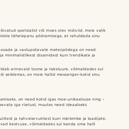
ivatud spetsialist või moes olev indiviid, meie valik
ailidele tähelepanu pööramisega, et rahuldada sinu
te osade ja vastupidavate materjalidega on need
a minimalistlikest disainidest kuni trendikate ja
saldab erinevaid toone ja tekstuure, võimaldades sul
 või seiklemas, on meie hallid messenger-kotid sinu
damiseks, on need kotid igas moe-unikaalsuse ning -
aevata iga riietust, muutes need ideaalseks
itest ja tahvelarvutitest kuni märkmike ja laadijate,
gavad kestvuse, võimaldades sul kanda oma halli