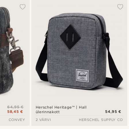
64,95 €
Herschel Heritage™ | Hall
58,45 €
54,95 €
ülerinnakott
CONVEY
2 VÄRVI
HERSCHEL SUPPLY CO