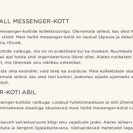
 HALL MESSENGER-KOTT
messenger-kottide kollektsiooniga. Olenemata sellest, kas oled hõ
 stiilist. Meie hallid messenger-kotid on loodud täpsuse ja det
nu rõivale.
ottide valikuga, mis on nii praktilised kui ka moekad. Ruumika
 ajal hoida sind organiseerituna liikvel olles. Alates nutikatest j
t, mis täiendab sinu isiklikku esteetikat.
 täida oma eesmärki, vaid teeb ka avalduse. Meie kollektsioon si
enemata sellest, kas oled teel kontori, jooksmas asjade ajamiseks
must.
R-KOTI ABIL
enger-kottide valikuga. Loodud funktsionaalsuse ja stiili ühen
 mitmekesise disainiga täiustavad meie hallid messenger-kotid v
valt salvestusruumi kõigi sinu vajaduste jaoks. Alates sülearvut
rituna ja kergesti ligipääsetavana. Vastupidavad materjalid ta