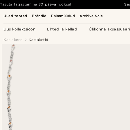
Tasuta tagastamine 30 päeva jooksul!
Sa
Uued tooted
Brändid
Enimmüüdud
Archive Sale
Uus kollektsioon
Ehted ja kellad
Ülikonna aksessuaar
Kaelakeed
Kaelaketid