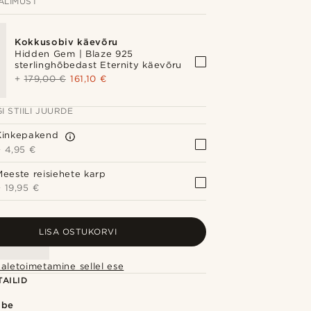
ÄLIMUST
Kokkusobiv käevõru
Hidden Gem | Blaze 925
sterlinghõbedast Eternity käevõru
+
179,00 €
161,10 €
I STIILI JUURDE
Kinkepakend
+
4,95 €
Meeste reisiehete karp
+
19,95 €
LISA OSTUKORVI
aletoimetamine sellel ese
AILID
õbe