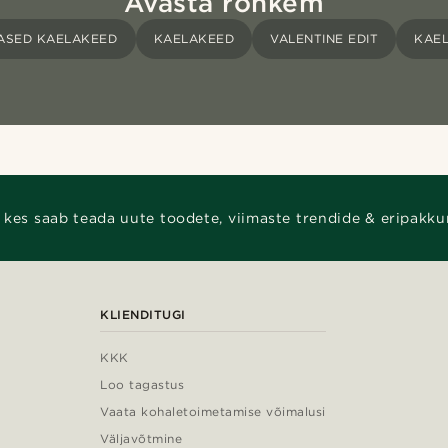
Avasta rohkem
ASED KAELAKEED
KAELAKEED
VALENTINE EDIT
KAEL
 kes saab teada uute toodete, viimaste trendide & eripakku
KLIENDITUGI
KKK
Loo tagastus
Vaata kohaletoimetamise võimalusi
Väljavõtmine