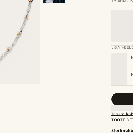
TÄIENDA V
LISA VEELG
Tasuta koh
TOOTE DET
Sterlingh