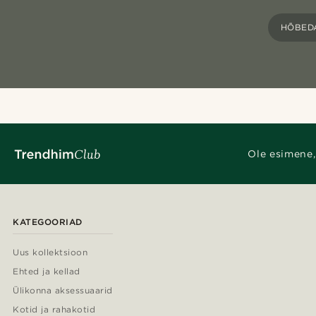
HÕBED
Ole esimene,
KATEGOORIAD
Uus kollektsioon
Ehted ja kellad
Ülikonna aksessuaarid
Kotid ja rahakotid