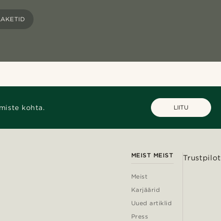
AKETID
miste kohta.
LIITU
MEIST MEIST
Trustpilot
Meist
Karjäärid
Uued artiklid
Press