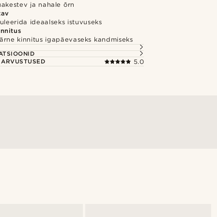
uakestev ja nahale õrn
tav
uleerida ideaalseks istuvuseks
innitus
ärne kinnitus igapäevaseks kandmiseks
S
ATSIOONID
E ARVUSTUSED
5.0