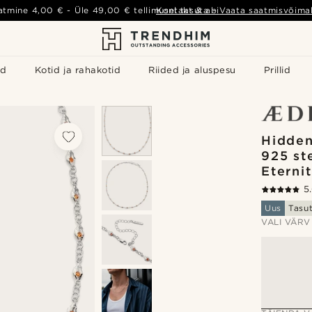
atmine
4,00 €
- Üle
49,00 €
tellimusel tasuta
Kontakt & abi
-
Vaata saatmisvõimal
id
Kotid ja rahakotid
Riided ja aluspesu
Prillid
Hidden
925 st
Eterni
5
Uus
Tasu
VALI VÄRV