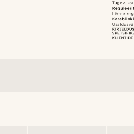
Tugev, ka
Reguleeri
Lihtne reg
Karabiink
Usaldusvä
KIRJELDU
SPETSIFIK
KLIENTID
@Olivergeorgems