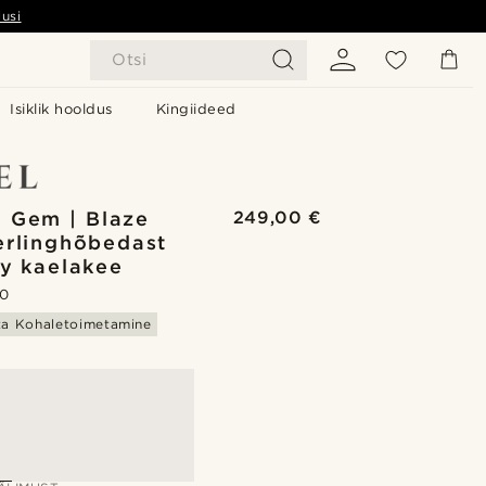
usi
Otsi
Isiklik hooldus
Kingiideed
 Gem | Blaze
249,00 €
erlinghõbedast
ty kaelakee
.0
ta Kohaletoimetamine