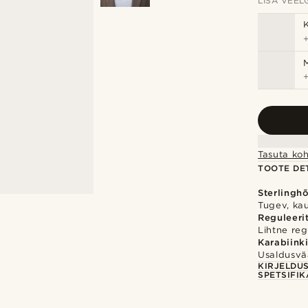
LISA VEELG
Tasuta koh
TOOTE DET
Sterlingh
Tugev, ka
Reguleeri
Lihtne reg
Karabiink
Usaldusvä
KIRJELDU
SPETSIFIK