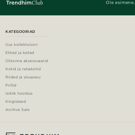
Ole esimene,
KATEGOORIAD
Uus kollektsioon
Ehted ja kellad
Ülikonna aksessuaarid
Kotid ja rahakotid
Riided ja aluspesu
Prillid
Isiklik hooldus
Kingiideed
Archive Sale