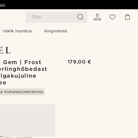
usi
Otsi
Isiklik hooldus
Kingiideed
 Gem | Frost
179,00 €
erlinghõbedast
ilgakujuline
ee
ta Kohaletoimetamine