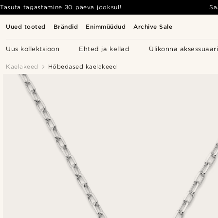
Tasuta tagastamine 30 päeva jooksul!
Sa
Uued tooted
Brändid
Enimmüüdud
Archive Sale
Uus kollektsioon
Ehted ja kellad
Ülikonna aksessuaar
Kaelakeed
Hõbedased kaelakeed