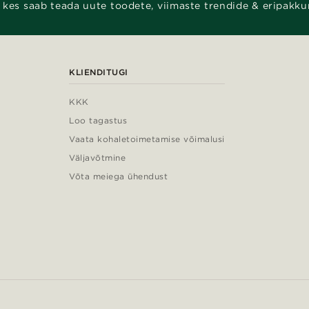
 kes saab teada uute toodete, viimaste trendide & eripakku
KLIENDITUGI
KKK
Loo tagastus
Vaata kohaletoimetamise võimalusi
Väljavõtmine
Võta meiega ühendust