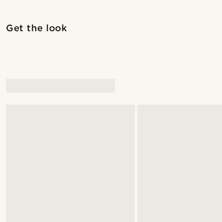
Shop the look
Get the look
@Olivergeorgems