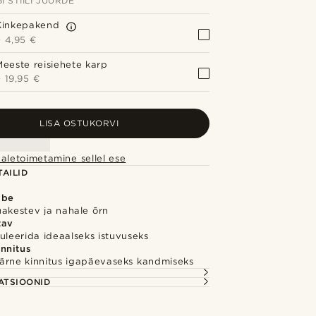
I STIILI JUURDE
Kinkepakend
+
4,95 €
Meeste reisiehete karp
+
19,95 €
LISA OSTUKORVI
aletoimetamine sellel ese
AILID
õbe
uakestev ja nahale õrn
tav
uleerida ideaalseks istuvuseks
innitus
ärne kinnitus igapäevaseks kandmiseks
S
ATSIOONID