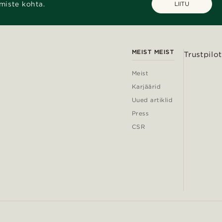
miste kohta.
LIITU
MEIST MEIST
Trustpilot
Meist
Karjäärid
Uued artiklid
Press
CSR