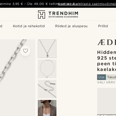
atmine
3,95 €
- Üle
49,00 €
tellimusel tasuta
Kontakt & abi
-
Vaata saatmisvõimal
id
Kotid ja rahakotid
Riided ja aluspesu
Prillid
Hidden
925 st
peen t
kaelak
Uus
Tasu
VALI VÄRV