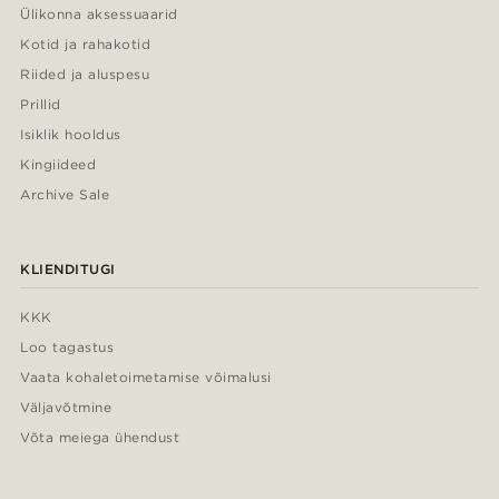
Ülikonna aksessuaarid
Kotid ja rahakotid
Riided ja aluspesu
Prillid
Isiklik hooldus
Kingiideed
Archive Sale
KLIENDITUGI
KKK
Loo tagastus
Vaata kohaletoimetamise võimalusi
Väljavõtmine
Võta meiega ühendust