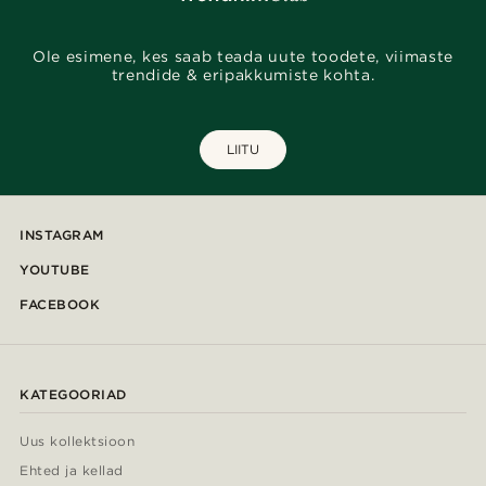
Ole esimene, kes saab teada uute toodete, viimaste
trendide & eripakkumiste kohta.
LIITU
INSTAGRAM
YOUTUBE
FACEBOOK
KATEGOORIAD
Uus kollektsioon
Ehted ja kellad