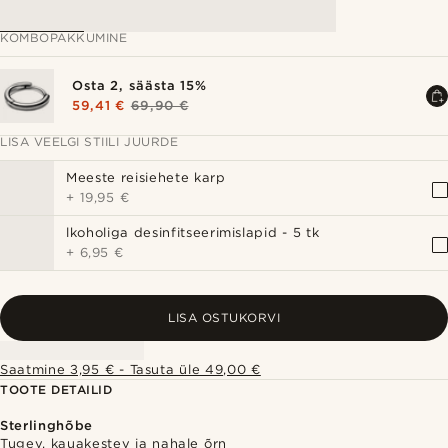
KOMBOPAKKUMINE
Osta 2, säästa 15%
59,41 €
69,90 €
LISA VEELGI STIILI JUURDE
Meeste reisiehete karp
+
19,95 €
lkoholiga desinfitseerimislapid - 5 tk
+
6,95 €
LISA OSTUKORVI
Saatmine 3,95 € - Tasuta üle 49,00 €
TOOTE DETAILID
Sterlinghõbe
Tugev, kauakestev ja nahale õrn