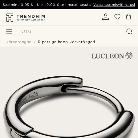
Saatmine
3,95 €
- Üle
49,00 €
tellimusel tasuta-
Vaata saatmisvõimalusi
Otsi
Kõrvarõngad
Ripatsiga hoop-kõrvarõngad