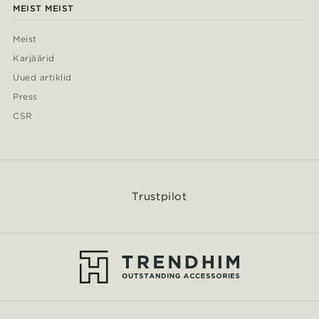
MEIST MEIST
Meist
Karjäärid
Uued artiklid
Press
CSR
Trustpilot