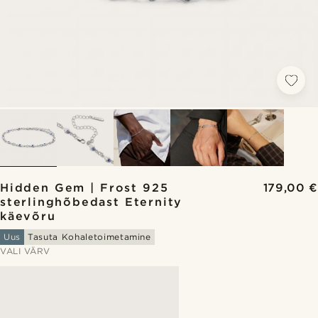
Hidden Gem | Frost 925
179,00 €
sterlinghõbedast Eternity
käevõru
Uus
Tasuta Kohaletoimetamine
VALI VÄRV