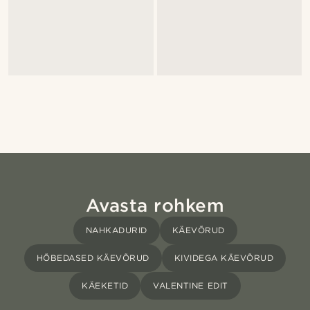
Avasta rohkem
NAHKADURID
KÄEVÕRUD
HÕBEDASED KÄEVÕRUD
KIVIDEGA KÄEVÕRUD
KÄEKETID
VALENTINE EDIT