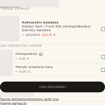
TÄIENDA VÄLIMUST
Kokkusobiv kaelakee
Hidden Gem | Frost 925 sterlinghõbedast
Eternity kaelakee
+
249,00 €
224,10 €
LISA VEELGI STIILI JUURDE
Kinkepakend
+
4,95 €
Meeste reisiehete karp
+
19,95 €
LISA OSTUKORVI
Tasuta kohaletoimetamine sellel ese
TOOTE DETAILID