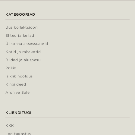
KATEGOORIAD
Uus kollektsioon
Ehted ja kellad
Ülikonna aksessuaarid
Kotid ja rahakotid
Riided ja aluspesu
Prillid
Isiklik hooldus
Kingiideed
Archive Sale
KLIENDITUGI
KKK
Loo tagastus