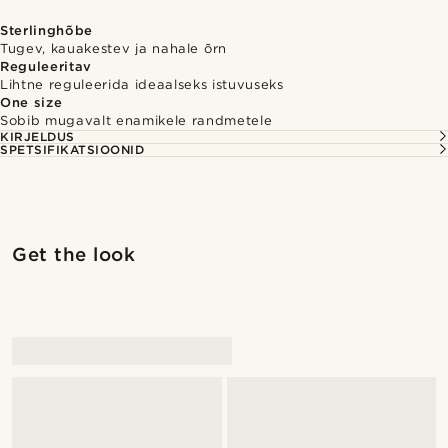
Sterlinghõbe
Tugev, kauakestev ja nahale õrn
Reguleeritav
Lihtne reguleerida ideaalseks istuvuseks
One size
Sobib mugavalt enamikele randmetele
KIRJELDUS
SPETSIFIKATSIOONID
Get the look
@pabloceazar