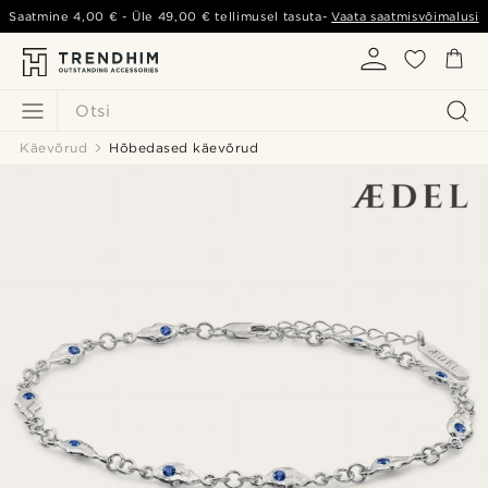
Saatmine
4,00 €
- Üle
49,00 €
tellimusel tasuta-
Vaata saatmisvõimalusi
Otsi
Käevõrud
Hõbedased käevõrud