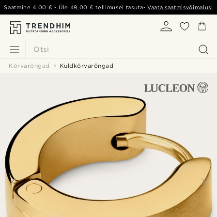
Saatmine
4,00 €
- Üle
49,00 €
tellimusel tasuta-
Vaata saatmisvõimalusi
Otsi
Kõrvarõngad
Kuldkõrvarõngad