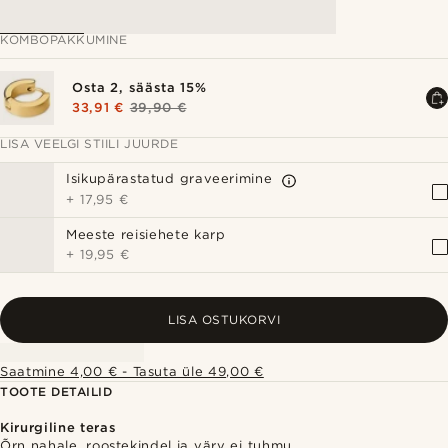
KOMBOPAKKUMINE
Osta 2, säästa 15%
33,91 €
39,90 €
LISA VEELGI STIILI JUURDE
Isikupärastatud graveerimine
+
17,95 €
Meeste reisiehete karp
+
19,95 €
LISA OSTUKORVI
Saatmine 4,00 € - Tasuta üle 49,00 €
TOOTE DETAILID
Kirurgiline teras
Õrn nahale, roostekindel ja värv ei tuhmu