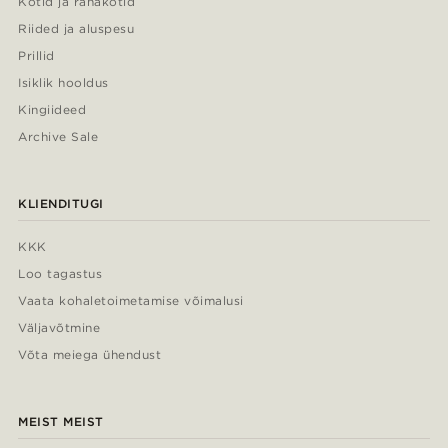
Kotid ja rahakotid
Riided ja aluspesu
Prillid
Isiklik hooldus
Kingiideed
Archive Sale
KLIENDITUGI
KKK
Loo tagastus
Vaata kohaletoimetamise võimalusi
Väljavõtmine
Võta meiega ühendust
MEIST MEIST