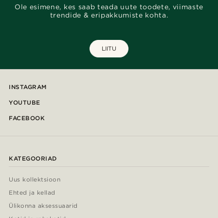
Ole esimene, kes saab teada uute toodete, viimaste
trendide & eripakkumiste kohta.
LIITU
INSTAGRAM
YOUTUBE
FACEBOOK
KATEGOORIAD
Uus kollektsioon
Ehted ja kellad
Ülikonna aksessuaarid