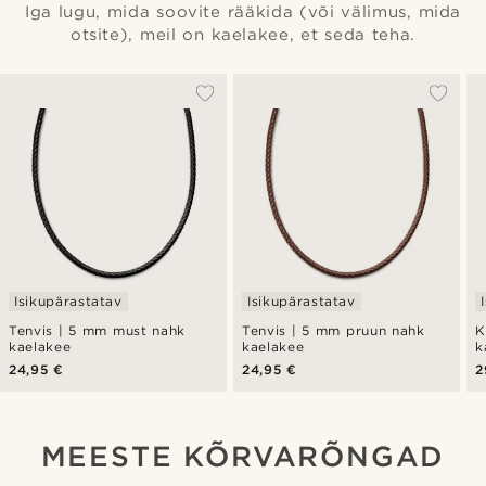
Iga lugu, mida soovite rääkida (või välimus, mida
otsite), meil on kaelakee, et seda teha.
Isikupärastatav
Isikupärastatav
Tenvis | 5 mm must nahk
Tenvis | 5 mm pruun nahk
K
kaelakee
kaelakee
k
24,95 €
24,95 €
2
MEESTE KÕRVARÕNGAD