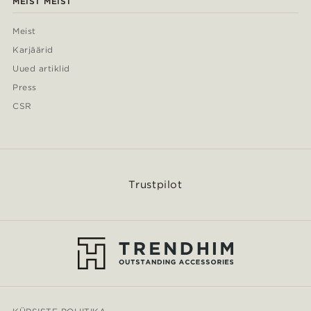
MEIST MEIST
Meist
Karjäärid
Uued artiklid
Press
CSR
Trustpilot