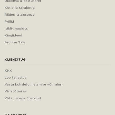
Ülikonna aksessuaarid
Kotid ja rahakotid
Riided ja aluspesu
Prillid
Isiklik hooldus
Kingiideed
Archive Sale
KLIENDITUGI
KKK
Loo tagastus
Vaata kohaletoimetamise võimalusi
Väljavõtmine
Võta meiega ühendust