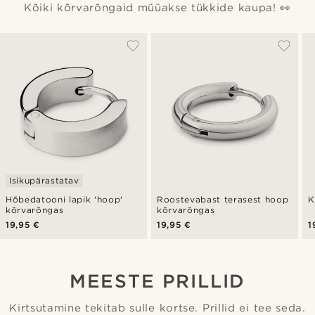
Kõiki kõrvarõngaid müüakse tükkide kaupa! 👀
Isikupärastatav
Hõbedatooni lapik 'hoop'
Roostevabast terasest hoop
K
kõrvarõngas
kõrvarõngas
19,95 €
19,95 €
1
MEESTE PRILLID
Kirtsutamine tekitab sulle kortse. Prillid ei tee seda.