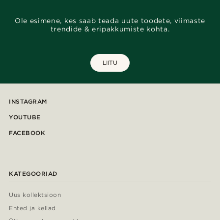
Ole esimene, kes saab teada uute toodete, viimaste
trendide & eripakkumiste kohta.
LIITU
INSTAGRAM
YOUTUBE
FACEBOOK
KATEGOORIAD
Uus kollektsioon
Ehted ja kellad