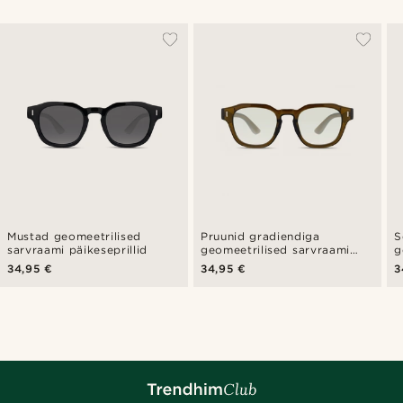
Mustad geomeetrilised
Pruunid gradiendiga
S
sarvraami päikeseprillid
geomeetrilised sarvraami
g
päikeseprillid
p
34,95 €
34,95 €
3