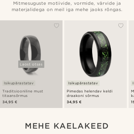
Mitmesuguste motiivide, vormide, värvide ja
materjalidega on meil iga mehe jaoks rõngas.
Laost otsas
Isikupärastatav
Isikupärastatav
Traditsiooniline must
Pimedas helendav keldi
M
titaansõrmus
draakoni sõrmus
k
34,95 €
34,95 €
1
MEHE KAELAKEED