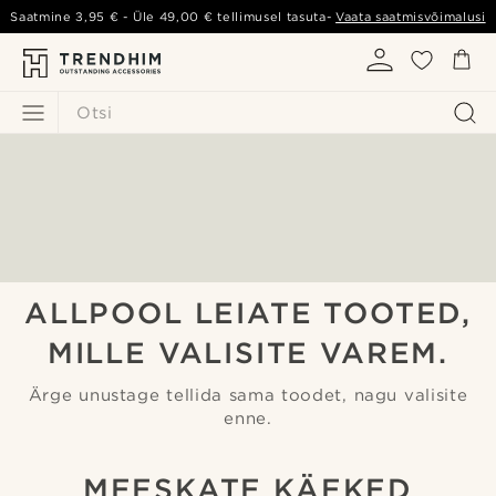
Saatmine
3,95 €
- Üle
49,00 €
tellimusel tasuta-
Vaata saatmisvõimalusi
Otsi
ALLPOOL LEIATE TOOTED,
MILLE VALISITE VAREM.
Ärge unustage tellida sama toodet, nagu valisite
enne.
MEESKATE KÄEKED