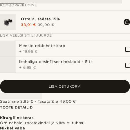
KOMBOPAKKUMINE
Osta 2, säästa 15%
33,91 €
39,90 €
LISA VEELGI STIILI JUURDE
Meeste reisiehete karp
+
19,95 €
lkoholiga desinfitseerimislapid - 5 tk
+
6,95 €
LISA OSTUKORVI
Saatmine 3,95 € - Tasuta üle 49,00 €
TOOTE DETAILID
Kirurgiline teras
Õrn nahale, roostekindel ja värv ei tuhmu
Nikkelivaba