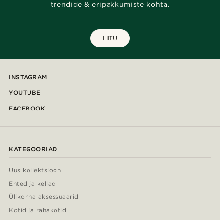
trendide & eripakkumiste kohta.
LIITU
INSTAGRAM
YOUTUBE
FACEBOOK
KATEGOORIAD
Uus kollektsioon
Ehted ja kellad
Ülikonna aksessuaarid
Kotid ja rahakotid