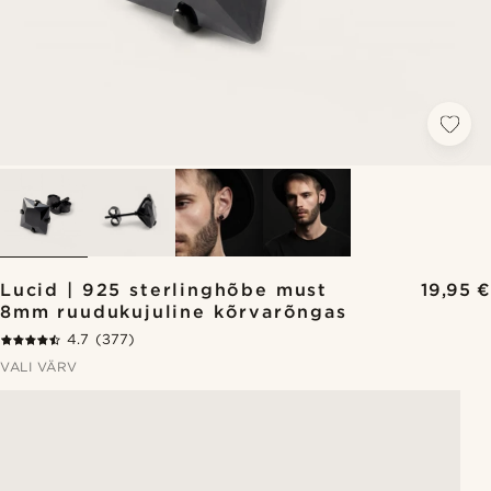
Lucid | 925 sterlinghõbe must
19,95 €
8mm ruudukujuline kõrvarõngas
4.7
(377)
VALI VÄRV