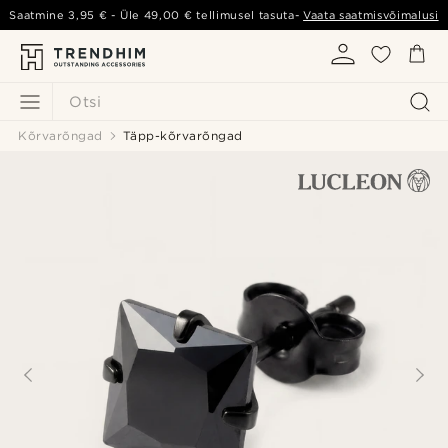
Saatmine
3,95 €
- Üle
49,00 €
tellimusel tasuta-
Vaata saatmisvõimalusi
Otsi
Kõrvarõngad
Täpp-kõrvarõngad