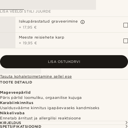
LISA VEELGI STIILI JUURDE
Isikupärastatud graveerimine
+
17,95 €
Meeste reisiehete karp
+
19,95 €
LISA OSTUKORVI
Tasuta kohaletoimetamine sellel ese
TOOTE DETAILID
Mageveepärlid
Päris pärlid loomuliku, orgaanilise kujuga
Karabiinkinnitus
Usaldusväärne kinnitus igapäevaseks kandmiseks
Nikkelivaba
Ennetab ärritust ja allergilisi reaktsioone
KIRJELDUS
SPETSIFIKATSIOONID