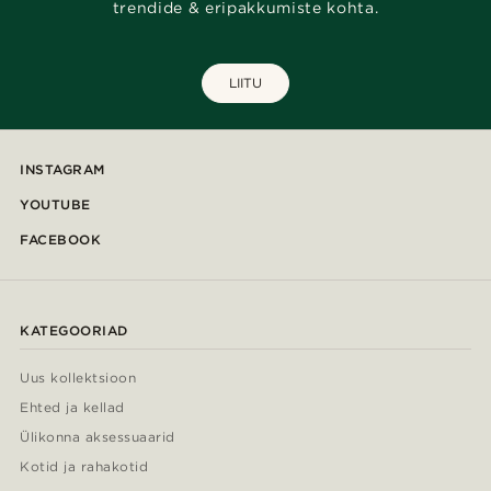
trendide & eripakkumiste kohta.
LIITU
INSTAGRAM
YOUTUBE
FACEBOOK
KATEGOORIAD
Uus kollektsioon
Ehted ja kellad
Ülikonna aksessuaarid
Kotid ja rahakotid