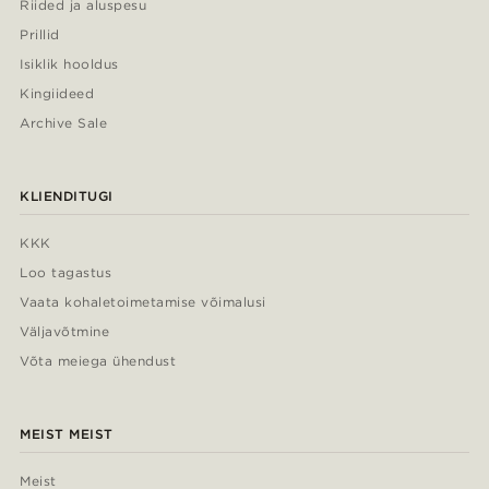
Riided ja aluspesu
Prillid
Isiklik hooldus
Kingiideed
Archive Sale
KLIENDITUGI
KKK
Loo tagastus
Vaata kohaletoimetamise võimalusi
Väljavõtmine
Võta meiega ühendust
MEIST MEIST
Meist