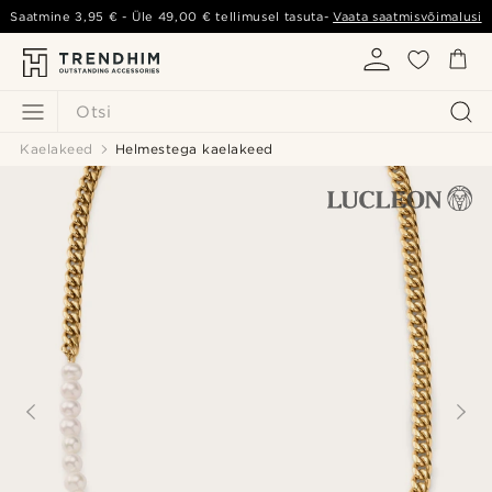
Saatmine
3,95 €
- Üle
49,00 €
tellimusel tasuta-
Vaata saatmisvõimalusi
Otsi
Kaelakeed
Helmestega kaelakeed