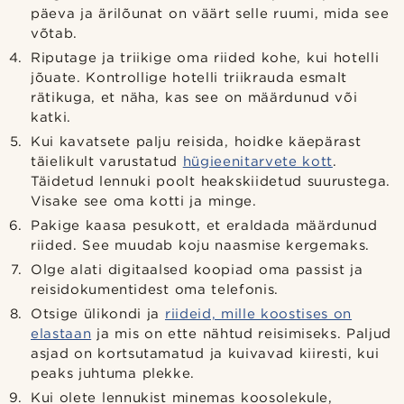
päeva ja ärilõunat on väärt selle ruumi, mida see
võtab.
Riputage ja triikige oma riided kohe, kui hotelli
jõuate. Kontrollige hotelli triikrauda esmalt
rätikuga, et näha, kas see on määrdunud või
katki.
Kui kavatsete palju reisida, hoidke käepärast
täielikult varustatud
hügieenitarvete kott
.
Täidetud lennuki poolt heakskiidetud suurustega.
Visake see oma kotti ja minge.
Pakige kaasa pesukott, et eraldada määrdunud
riided. See muudab koju naasmise kergemaks.
Olge alati digitaalsed koopiad oma passist ja
reisidokumentidest oma telefonis.
Otsige ülikondi ja
riideid, mille koostises on
elastaan
ja mis on ette nähtud reisimiseks. Paljud
asjad on kortsutamatud ja kuivavad kiiresti, kui
peaks juhtuma plekke.
Kui olete lennukist minemas koosolekule,