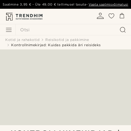
Saatmine
3,95 €
- Üle
49,00 €
tellimusel tasuta-
Vaata saatmisvõimalusi
Otsi
Kotid ja rahakotid
Reisikotid ja pakkimine
Kontrollnimekirjad: Kuidas pakkida äri reisideks