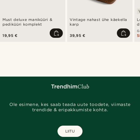
Must deluxe maniküüri &
Vintage nahast ühe käekella
L
pediküüri komplekt
karp
d
6
19,95 €
39,95 €
5
Ole esimene, kes saab teada uute toodete, viimaste
trendide & eripakkumiste kohta.
LIITU