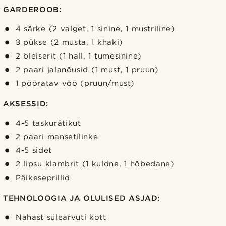
GARDEROOB:
4 särke (2 valget, 1 sinine, 1 mustriline)
3 pükse (2 musta, 1 khaki)
2 bleiserit (1 hall, 1 tumesinine)
2 paari jalanõusid (1 must, 1 pruun)
1 pööratav vöö (pruun/must)
AKSESSID:
4-5 taskurätikut
2 paari mansetilinke
4-5 sidet
2 lipsu klambrit (1 kuldne, 1 hõbedane)
Päikeseprillid
TEHNOLOOGIA JA OLULISED ASJAD:
Nahast sülearvuti kott