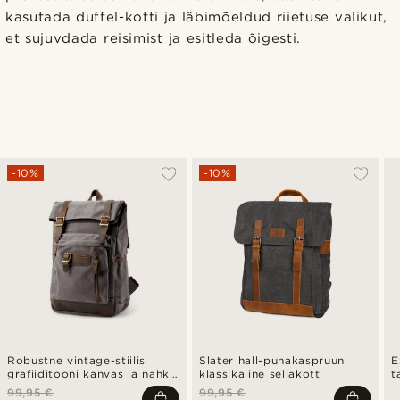
kasutada duffel-kotti ja läbimõeldud riietuse valikut,
et sujuvdada reisimist ja esitleda õigesti.
-10%
-10%
Robustne vintage-stiilis
Slater hall-punakaspruun
E
grafiiditooni kanvas ja nahk
klassikaline seljakott
t
seljakott
t
99,95 €
99,95 €