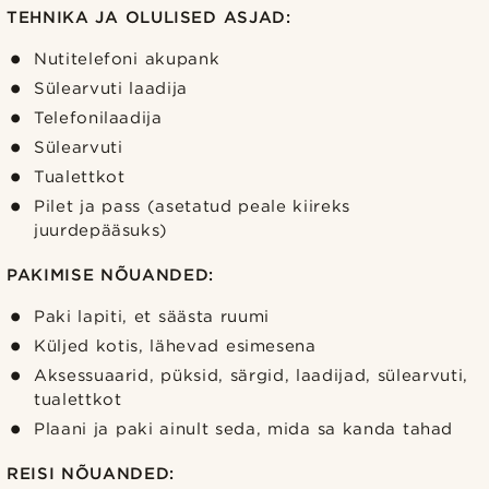
TEHNIKA JA OLULISED ASJAD:
Nutitelefoni akupank
Sülearvuti laadija
Telefonilaadija
Sülearvuti
Tualettkot
Pilet ja pass (asetatud peale kiireks
juurdepääsuks)
PAKIMISE NÕUANDED:
Paki lapiti, et säästa ruumi
Küljed kotis, lähevad esimesena
Aksessuaarid, püksid, särgid, laadijad, sülearvuti,
tualettkot
Plaani ja paki ainult seda, mida sa kanda tahad
REISI NÕUANDED: