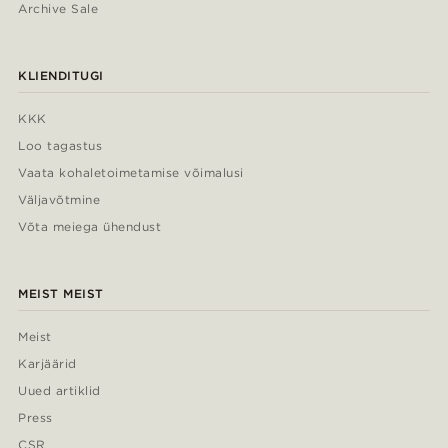
Archive Sale
KLIENDITUGI
KKK
Loo tagastus
Vaata kohaletoimetamise võimalusi
Väljavõtmine
Võta meiega ühendust
MEIST MEIST
Meist
Karjäärid
Uued artiklid
Press
CSR