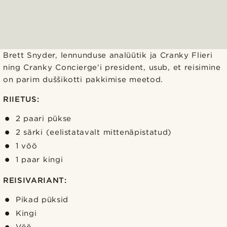
Brett Snyder, lennunduse analüütik ja Cranky Flieri
ning Cranky Concierge'i president, usub, et reisimine
on parim duššikotti pakkimise meetod.
RIIETUS:
2 paari pükse
2 särki (eelistatavalt mittenäpistatud)
1 vöö
1 paar kingi
REISIVARIANT:
Pikad püksid
Kingi