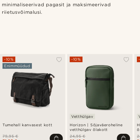
minimaliseerivad pagasit ja maksimeerivad
riietusvõimalusi.
-10%
-10%
Enimmüüdud
Vetthülgav
Tumehall kanvasest kott
Horizon | Sõjaväeroheline
H
vetthülgav õlakott
õ
79,95 €
24,95 €
2