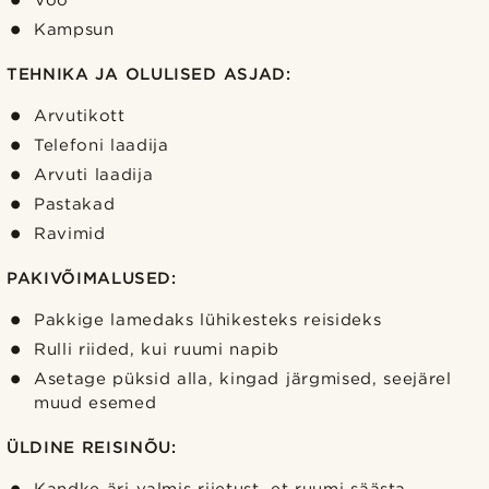
Vöö
Kampsun
TEHNIKA JA OLULISED ASJAD:
Arvutikott
Telefoni laadija
Arvuti laadija
Pastakad
Ravimid
PAKIVÕIMALUSED:
Pakkige lamedaks lühikesteks reisideks
Rulli riided, kui ruumi napib
Asetage püksid alla, kingad järgmised, seejärel
muud esemed
ÜLDINE REISINÕU: