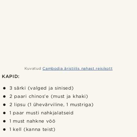
Kuvatud
Cambodia äristiilis nahast reisikott
KAPID:
3 särki (valged ja sinised)
2 paari chinos'e (must ja khaki)
2 lipsu (1 ühevärviline, 1 mustriga)
1 paar musti nahkjalatseid
1 must nahkne vöö
1 kell (kanna teist)