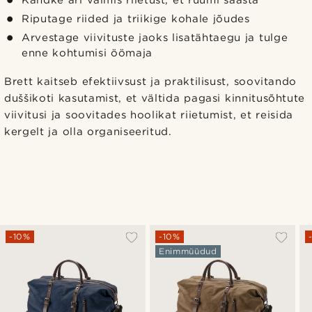
Kandke äri valmis riietust, et ruumi säästa
Riputage riided ja triikige kohale jõudes
Arvestage viivituste jaoks lisatähtaegu ja tulge
enne kohtumisi öömaja
Brett kaitseb efektiivsust ja praktilisust, soovitando
duššikoti kasutamist, et vältida pagasi kinnitusõhtute
viivitusi ja soovitades hoolikat riietumist, et reisida
kergelt ja olla organiseeritud.
-10%
-10%
Enimmüüdud