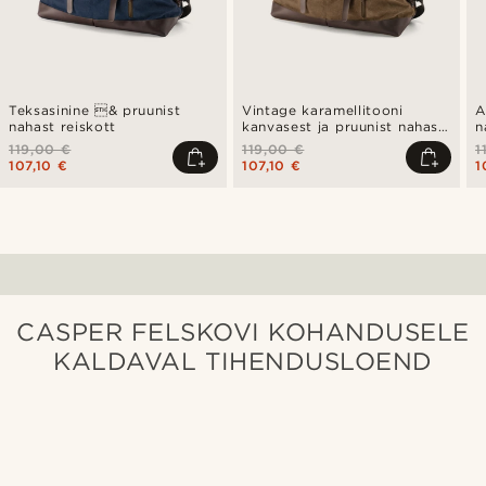
Teksasinine & pruunist
Vintage karamellitooni
A
nahast reiskott
kanvasest ja pruunist nahast
n
reisikott
119,00 €
119,00 €
1
107,10 €
107,10 €
1
CASPER FELSKOVI KOHANDUSELE
KALDAVAL TIHENDUSLOEND