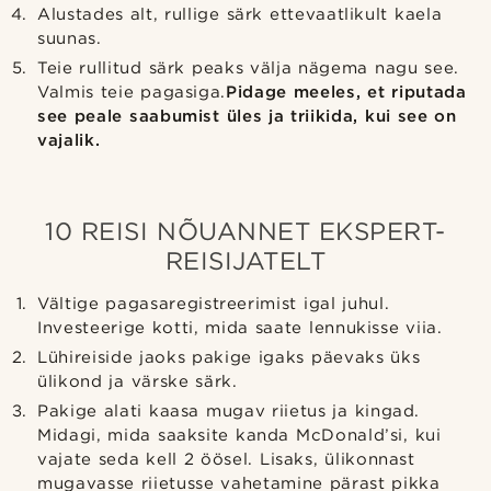
Alustades alt, rullige särk ettevaatlikult kaela
suunas.
Teie rullitud särk peaks välja nägema nagu see.
Valmis teie pagasiga.
Pidage meeles, et riputada
see peale saabumist üles ja triikida, kui see on
vajalik.
10 REISI NÕUANNET EKSPERT-
REISIJATELT
Vältige pagasaregistreerimist igal juhul.
Investeerige kotti, mida saate lennukisse viia.
Lühireiside jaoks pakige igaks päevaks üks
ülikond ja värske särk.
Pakige alati kaasa mugav riietus ja kingad.
Midagi, mida saaksite kanda McDonald’si, kui
vajate seda kell 2 öösel. Lisaks, ülikonnast
mugavasse riietusse vahetamine pärast pikka