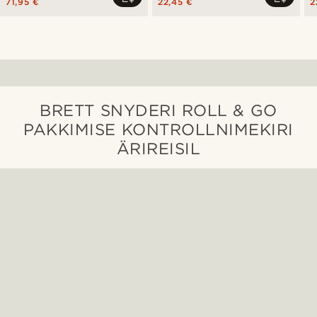
71,95 €
22,45 €
2
BRETT SNYDERI ROLL & GO
PAKKIMISE KONTROLLNIMEKIRI
ÄRIREISIL