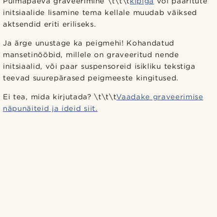
Pulmapäeva graveerimine \t\t\t
kipiga
või paaritute
initsiaalide lisamine tema kellale muudab väiksed
aktsendid eriti eriliseks.
Ja ärge unustage ka peigmehi! Kohandatud
mansetinööbid, millele on graveeritud nende
initsiaalid, või paar suspensoreid isikliku tekstiga
teevad suurepärased peigmeeste kingitused.
Ei tea, mida kirjutada? \t\t\t
Vaadake graveerimise
näpunäiteid ja ideid siit.