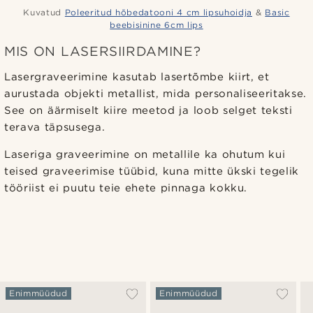
Kuvatud
Poleeritud hõbedatooni 4 cm lipsuhoidja
&
Basic
beebisinine 6cm lips
MIS ON LASERSIIRDAMINE?
Lasergraveerimine kasutab lasertõmbe kiirt, et
aurustada objekti metallist, mida personaliseeritakse.
See on äärmiselt kiire meetod ja loob selget teksti
terava täpsusega.
Laseriga graveerimine on metallile ka ohutum kui
teised graveerimise tüübid, kuna mitte ükski tegelik
tööriist ei puutu teie ehete pinnaga kokku.
Enimmüüdud
Enimmüüdud