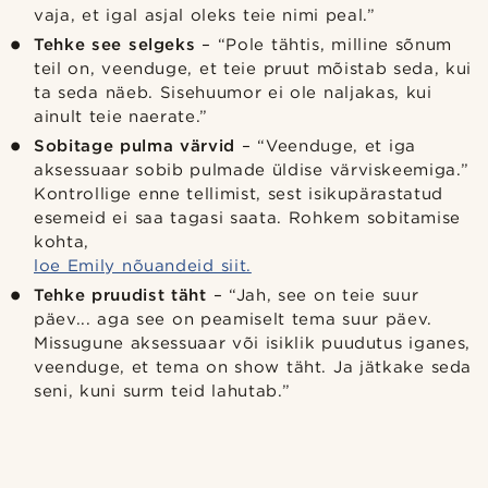
vaja, et igal asjal oleks teie nimi peal.”
Tehke see selgeks
– “Pole tähtis, milline sõnum
teil on, veenduge, et teie pruut mõistab seda, kui
ta seda näeb. Sisehuumor ei ole naljakas, kui
ainult teie naerate.”
Sobitage pulma värvid
– “Veenduge, et iga
aksessuaar sobib pulmade üldise värviskeemiga.”
Kontrollige enne tellimist, sest isikupärastatud
esemeid ei saa tagasi saata. Rohkem sobitamise
kohta,
loe Emily nõuandeid siit.
Tehke pruudist täht
– “Jah, see on teie suur
päev... aga see on peamiselt tema suur päev.
Missugune aksessuaar või isiklik puudutus iganes,
veenduge, et tema on show täht. Ja jätkake seda
seni, kuni surm teid lahutab.”