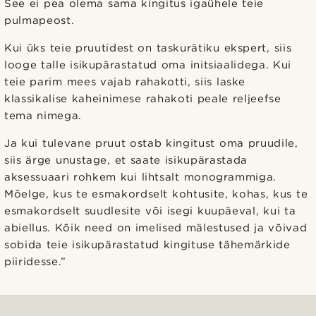
See ei pea olema sama kingitus igaühele teie
pulmapeost.
Kui üks teie pruutidest on taskurätiku ekspert, siis
looge talle isikupärastatud oma initsiaalidega. Kui
teie parim mees vajab rahakotti, siis laske
klassikalise kaheinimese rahakoti peale reljeefse
tema nimega.
Ja kui tulevane pruut ostab kingitust oma pruudile,
siis ärge unustage, et saate isikupärastada
aksessuaari rohkem kui lihtsalt monogrammiga.
Mõelge, kus te esmakordselt kohtusite, kohas, kus te
esmakordselt suudlesite või isegi kuupäeval, kui ta
abiellus. Kõik need on imelised mälestused ja võivad
sobida teie isikupärastatud kingituse tähemärkide
piiridesse.”