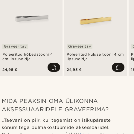
Graveeritav
Graveeritav
Poleeritud hõbedatooni 4
Poleeritud kuldse tooni 4 cm
P
cm lipsuhoidja
lipsuhoidja
l
24,95 €
24,95 €
1
MIDA PEAKSIN OMA ÜLIKONNA
AKSESSUAARIDELE GRAVEERIMA?
„Taevani on piir, kui tegemist on isikupäraste
sõnumitega pulmakostüümide aksessoaridel.