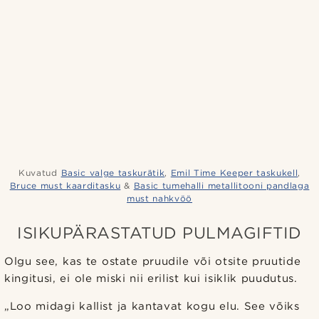
Kuvatud
Basic valge taskurätik
,
Emil Time Keeper taskukell
,
Bruce must kaarditasku
&
Basic tumehalli metallitooni pandlaga
must nahkvöö
ISIKUPÄRASTATUD PULMAGIFTID
Olgu see, kas te ostate pruudile või otsite pruutide
kingitusi, ei ole miski nii erilist kui isiklik puudutus.
„Loo midagi kallist ja kantavat kogu elu. See võiks