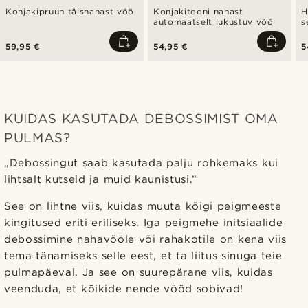
Konjakipruun täisnahast vöö
Konjakitooni nahast
H
automaatselt lukustuv vöö
s
59,95 €
54,95 €
5
KUIDAS KASUTADA DEBOSSIMIST OMA
PULMAS?
„Debossingut saab kasutada palju rohkemaks kui
lihtsalt kutseid ja muid kaunistusi.”
See on lihtne viis, kuidas muuta kõigi peigmeeste
kingitused eriti eriliseks. Iga peigmehe initsiaalide
debossimine nahavööle või rahakotile on kena viis
tema tänamiseks selle eest, et ta liitus sinuga teie
pulmapäeval. Ja see on suurepärane viis, kuidas
veenduda, et kõikide nende vööd sobivad!