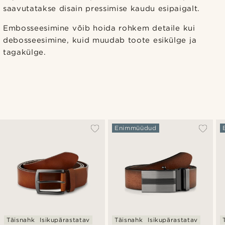
saavutatakse disain pressimise kaudu esipaigalt.
Embosseesimine võib hoida rohkem detaile kui
debosseesimine, kuid muudab toote esikülge ja
tagakülge.
Enimmüüdud
Täisnahk
Isikupärastatav
Täisnahk
Isikupärastatav