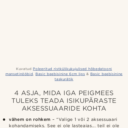
Kuvatud
Poleeritud ristkülikukujulised hõbedatooni
mansetinööbid
,
Basic beebisinine 6cm lips
&
Basic beebisinine
taskurätik
4 ASJA, MIDA IGA PEIGMEES
TULEKS TEADA ISIKUPÄRASTE
AKSESSUAARIDE KOHTA
vähem on rohkem
– “Valige 1 või 2 aksessuaari
kohandamiseks. See ei ole lasteaias... teil ei ole