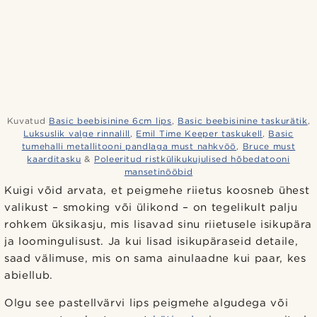
Kuvatud
Basic beebisinine 6cm lips
,
Basic beebisinine taskurätik
,
Luksuslik valge rinnalill
,
Emil Time Keeper taskukell
,
Basic
tumehalli metallitooni pandlaga must nahkvöö
,
Bruce must
kaarditasku
&
Poleeritud ristkülikukujulised hõbedatooni
mansetinööbid
Kuigi võid arvata, et peigmehe riietus koosneb ühest
valikust – smoking või ülikond – on tegelikult palju
rohkem üksikasju, mis lisavad sinu riietusele isikupära
ja loomingulisust. Ja kui lisad isikupäraseid detaile,
saad välimuse, mis on sama ainulaadne kui paar, kes
abiellub.
Olgu see pastellvärvi lips peigmehe algudega või