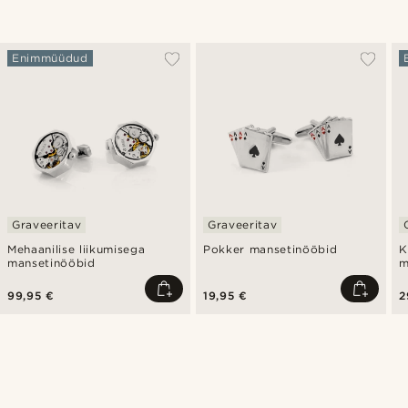
Enimmüüdud
Graveeritav
Graveeritav
Mehaanilise liikumisega
Pokker mansetinööbid
K
mansetinööbid
m
99,95 €
19,95 €
2