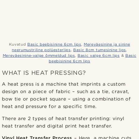
Kuvatud
Basic beebisinine 6cm lips
,
Mereväesinine ja sinine
neerumustriline polüesterlips
,
Basic 8cm tumesinine lips
,
Mereväesinine-valge õmmeldud lips
,
Basic valge 6cm lips
&
Basic
beebisinine 6cm lips
WHAT IS HEAT PRESSING?
A heat press is a machine that imprints a custom
design on a piece of fabric – such as a tie, cravat,
bow tie or pocket square – using a combination of
heat and pressure for a specific time.
There are 2 types of heat transfer printing: vinyl
heat transfer and digital print heat transfer.
Vinyl Heat Transfer Process
– Here, a machine cuts