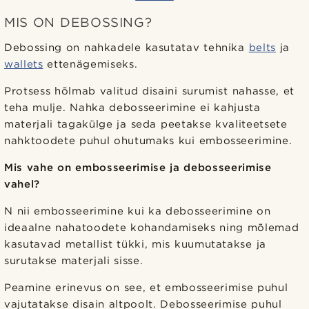
MIS ON DEBOSSING?
Debossing on nahkadele kasutatav tehnika
belts
ja
wallets
ettenägemiseks.
Protsess hõlmab valitud disaini surumist nahasse, et
teha mulje. Nahka debosseerimine ei kahjusta
materjali tagakülge ja seda peetakse kvaliteetsete
nahktoodete puhul ohutumaks kui embosseerimine.
Mis vahe on embosseerimise ja debosseerimise
vahel?
N nii embosseerimine kui ka debosseerimine on
ideaalne nahatoodete kohandamiseks ning mõlemad
kasutavad metallist tükki, mis kuumutatakse ja
surutakse materjali sisse.
Peamine erinevus on see, et embosseerimise puhul
vajutatakse disain altpoolt. Debosseerimise puhul