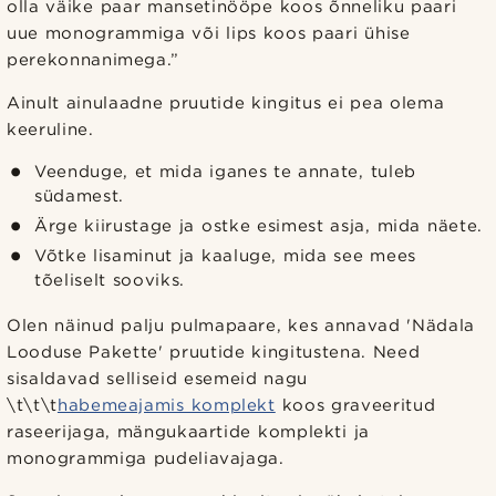
olla väike paar mansetinööpe koos õnneliku paari
uue monogrammiga või lips koos paari ühise
perekonnanimega.”
Ainult ainulaadne pruutide kingitus ei pea olema
keeruline.
Veenduge, et mida iganes te annate, tuleb
südamest.
Ärge kiirustage ja ostke esimest asja, mida näete.
Võtke lisaminut ja kaaluge, mida see mees
tõeliselt sooviks.
Olen näinud palju pulmapaare, kes annavad 'Nädala
Looduse Pakette' pruutide kingitustena. Need
sisaldavad selliseid esemeid nagu
\t\t\t
habemeajamis komplekt
koos graveeritud
raseerijaga, mängukaartide komplekti ja
monogrammiga pudeliavajaga.