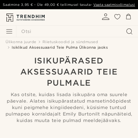
Saatmine
3,95 €
- Üle
49,00 €
tellimusel tasuta-
Vaata saatmisvõimalusi
Otsi
Ülikonna juurde
Riietuskoodid ja sündmused
Isiklikud Aksessuaarid Teie Pulma Ülikonna jaoks
ISIKUPÄRASED
AKSESSUAARID TEIE
PULMALE
Kas otsite, kuidas lisada isikupära oma suurele
päevale. Alates isikupärastatud mansetinööpidest
kuni peigmehe kingiideedeni, küsisime tuntud
pulmapeo korraldajalt Emily Burtonilt näpunäiteid,
kuidas muuta teie pulmad meeldejäävaks.