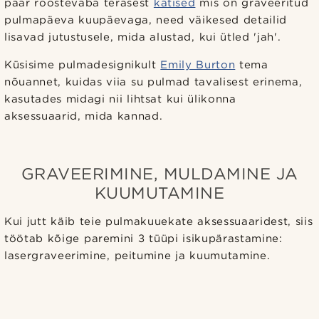
paar roostevaba terasest
kätised
mis on graveeritud
pulmapäeva kuupäevaga, need väikesed detailid
lisavad jutustusele, mida alustad, kui ütled 'jah'.
Küsisime pulmadesignikult
Emily Burton
tema
nõuannet, kuidas viia su pulmad tavalisest erinema,
kasutades midagi nii lihtsat kui ülikonna
aksessuaarid, mida kannad.
GRAVEERIMINE, MULDAMINE JA
KUUMUTAMINE
Kui jutt käib teie pulmakuuekate aksessuaaridest, siis
töötab kõige paremini 3 tüüpi isikupärastamine:
lasergraveerimine, peitumine ja kuumutamine.