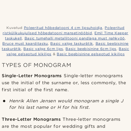
Kuvatud
Poleeritud hõbedatooni 4 cm lipsuhoidja
,
Poleeritud
ristkülikukujulised hõbedatooni mansetinööbid
,
Emil Time Keeper
taskukell
,
Basic tumehalli metallitooni pandlaga must nahkvöö
,
Bruce must kaarditasku
,
Basic valge taskurätik
,
Basic beebisinine
taskurätik
,
Basic valge 6cm lips
,
Basic beebisinine 6cm lips
,
Basic
valge eelseotud kikilips
&
Basic beebisinine eelseotud kikilips
TYPES OF MONOGRAM
Single-Letter Monograms
Single-letter monograms
use the initial of the surname or, less commonly, the
first initial of the first name.
Henrik Allen Jensen would monogram a single J
for his last name or H for his first.
Three-Letter Monograms
Three-letter monograms
are the most popular for wedding gifts and