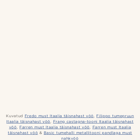
Kuvatud
Fredo must Itaalia täisnahast vöö
,
Filippo tumepruun
Itaalia täisnahast vöö
,
Frang castagna-tooni Itaalia täisnahast
vöö
,
Farren must Itaalia täisnahast vöö
,
Farren must Itaalia
täisnahast vöö
&
Basic tumehalli metallitooni pandlaga must
nahkvöö