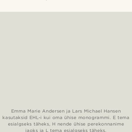
Emma Marie Andersen ja Lars Michael Hansen
kasutaksid EHL-i kui oma ühise monogrammi. E tema
esialgseks täheks, H nende ühise perekonnanime
jaoks ja L tema esialgseks täheks.