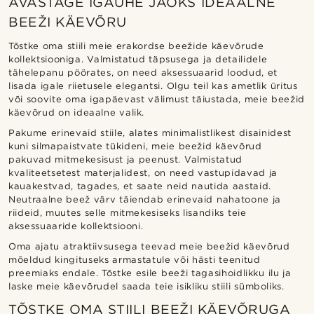
AVASTAGE IGAÜHE JAOKS IDEAALNE
BEEŽI KÄEVÕRU
Tõstke oma stiili meie erakordse beežide käevõrude
kollektsiooniga. Valmistatud täpsusega ja detailidele
tähelepanu pöörates, on need aksessuaarid loodud, et
lisada igale riietusele elegantsi. Olgu teil kas ametlik üritus
või soovite oma igapäevast välimust täiustada, meie beežid
käevõrud on ideaalne valik.
Pakume erinevaid stiile, alates minimalistlikest disainidest
kuni silmapaistvate tükideni, meie beežid käevõrud
pakuvad mitmekesisust ja peenust. Valmistatud
kvaliteetsetest materjalidest, on need vastupidavad ja
kauakestvad, tagades, et saate neid nautida aastaid.
Neutraalne beež värv täiendab erinevaid nahatoone ja
riideid, muutes selle mitmekesiseks lisandiks teie
aksessuaaride kollektsiooni.
Oma ajatu atraktiivsusega teevad meie beežid käevõrud
mõeldud kingituseks armastatule või hästi teenitud
preemiaks endale. Tõstke esile beeži tagasihoidlikku ilu ja
laske meie käevõrudel saada teie isikliku stiili sümboliks.
TÕSTKE OMA STIILI BEEŽI KÄEVÕRUGA