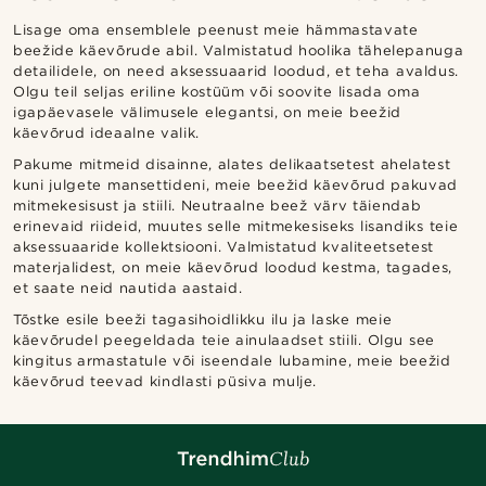
Lisage oma ensemblele peenust meie hämmastavate
beežide käevõrude abil. Valmistatud hoolika tähelepanuga
detailidele, on need aksessuaarid loodud, et teha avaldus.
Olgu teil seljas eriline kostüüm või soovite lisada oma
igapäevasele välimusele elegantsi, on meie beežid
käevõrud ideaalne valik.
Pakume mitmeid disainne, alates delikaatsetest ahelatest
kuni julgete mansettideni, meie beežid käevõrud pakuvad
mitmekesisust ja stiili. Neutraalne beež värv täiendab
erinevaid riideid, muutes selle mitmekesiseks lisandiks teie
aksessuaaride kollektsiooni. Valmistatud kvaliteetsetest
materjalidest, on meie käevõrud loodud kestma, tagades,
et saate neid nautida aastaid.
Tõstke esile beeži tagasihoidlikku ilu ja laske meie
käevõrudel peegeldada teie ainulaadset stiili. Olgu see
kingitus armastatule või iseendale lubamine, meie beežid
käevõrud teevad kindlasti püsiva mulje.