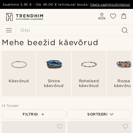
Saatmine
3,95 €
- Üle
49,00 €
tellimusel tasuta-
Vaata saatmisvõimalusi
Otsi
Mehe beežid käevõrud
Käevõrud
Sinine
Rohelised
Roosa
käevõrud
käevõrud
käevõru
13 Toodet
FILTRID
SORTEERI
Populaarsed