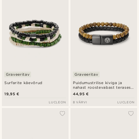
Uusim
Madala hind
Kõrgeim hind
Graveeritav
Graveeritav
Surfarite käevõrud
Puidumustrilise kiviga ja
nahast roostevabast terasest
Icon käevõru
19,95 €
44,95 €
LUCLEON
8 VÄRVI
LUCLEON