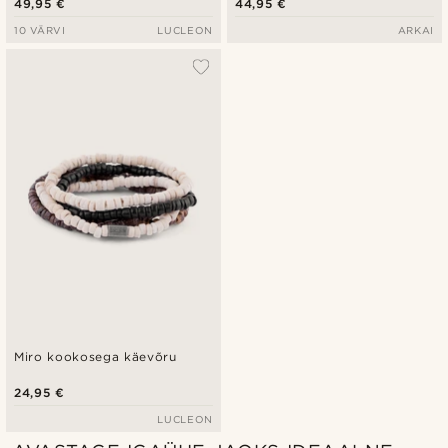
49,95 €
44,95 €
10 VÄRVI
LUCLEON
ARKAI
Miro kookosega käevõru
24,95 €
LUCLEON