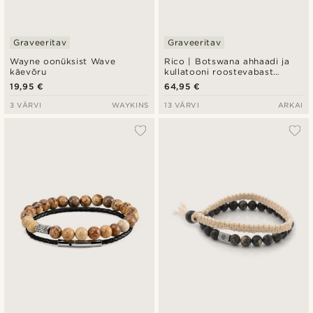
Graveeritav
Graveeritav
Wayne oonüksist Wave
Rico | Botswana ahhaadi ja
käevõru
kullatooni roostevabast
terasest koljuga käevõru
19,95 €
64,95 €
3 VÄRVI
WAYKINS
13 VÄRVI
ARKAI