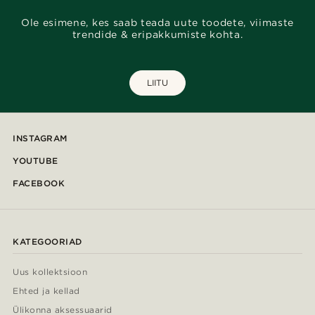
Ole esimene, kes saab teada uute toodete, viimaste
trendide & eripakkumiste kohta.
LIITU
INSTAGRAM
YOUTUBE
FACEBOOK
KATEGOORIAD
Uus kollektsioon
Ehted ja kellad
Ülikonna aksessuaarid