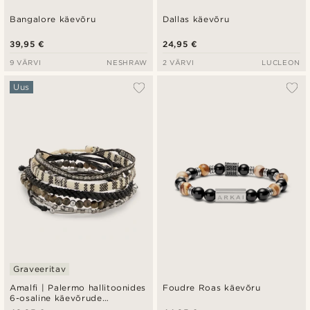
Bangalore käevõru
Dallas käevõru
39,95 €
24,95 €
9 VÄRVI
NESHRAW
2 VÄRVI
LUCLEON
Uus
Graveeritav
Amalfi | Palermo hallitoonides
Foudre Roas käevõru
6-osaline käevõrude
komplekt