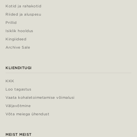
Kotid ja rahakotid
Riided ja aluspesu
Prillid
Isiklik hooldus
Kingiideed
Archive Sale
KLIENDITUGI
KKK
Loo tagastus
Vaata kohaletoimetamise võimalusi
Väljavõtmine
Võta meiega ühendust
MEIST MEIST