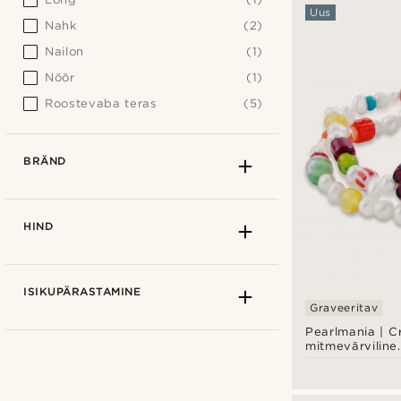
Uus
Nahk
(2)
Nailon
(1)
Nöör
(1)
Roostevaba teras
(5)
BRÄND
HIND
ISIKUPÄRASTAMINE
Graveeritav
Pearlmania | C
mitmevärviline
mageveepärlite
klaashelmeste
komplekt