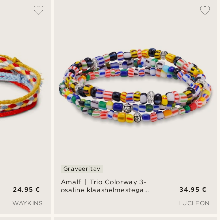
Graveeritav
Amalfi | Trio Colorway 3-
24,95 €
34,95 €
osaline klaashelmestega
käevõrude komplekt
WAYKINS
LUCLEON