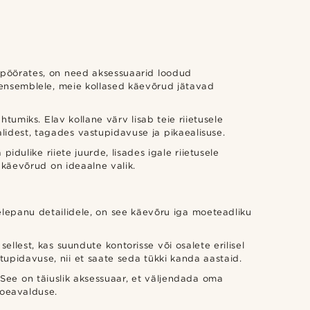
u pöörates, on need aksessuaarid loodud
a ensemblele, meie kollased käevõrud jätavad
umiks. Elav kollane värv lisab teie riietusele
lidest, tagades vastupidavuse ja pikaealisuse.
dulike riiete juurde, lisades igale riietusele
ed käevõrud on ideaalne valik.
helepanu detailidele, on see käevõru iga moeteadliku
llest, kas suundute kontorisse või osalete erilisel
stupidavuse, nii et saate seda tükki kanda aastaid.
See on täiuslik aksessuaar, et väljendada oma
 moeavalduse.