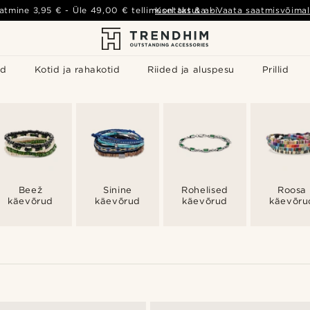
atmine
3,95 €
- Üle
49,00 €
tellimusel tasuta
Kontakt & abi
-
Vaata saatmisvõimal
id
Kotid ja rahakotid
Riided ja aluspesu
Prillid
Beež
Sinine
Rohelised
Roosa
käevõrud
käevõrud
käevõrud
käevõru