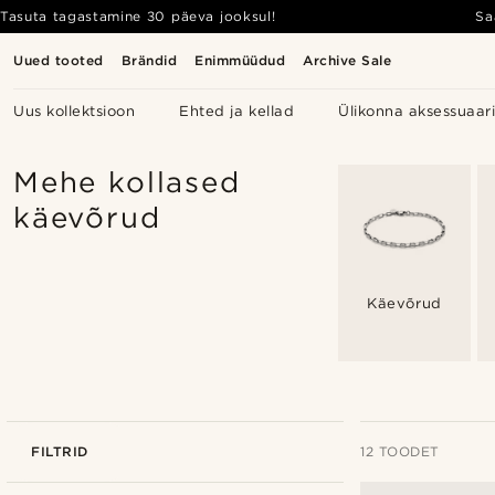
Tasuta tagastamine 30 päeva jooksul!
Sa
Uued tooted
Brändid
Enimmüüdud
Archive Sale
Uus kollektsioon
Ehted ja kellad
Ülikonna aksessuaar
Mehe kollased
käevõrud
Käevõrud
FILTRID
12 TOODET