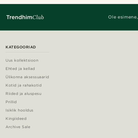
Ole esimene,
KATEGOORIAD
Uus kollektsioon
Ehted ja kellad
Ülikonna aksessuaarid
Kotid ja rahakotid
Riided ja aluspesu
Prillid
Isiklik hooldus
Kingiideed
Archive Sale