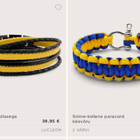
ollasega
Sinine-kollane paracord
39,95 €
u
käevõru
LUCLEON
2 VÄRVI