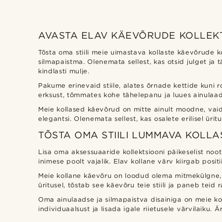
AVASTA ELAV KÄEVÕRUDE KOLLEK
Tõsta oma stiili meie uimastava kollaste käevõrude 
silmapaistma. Olenemata sellest, kas otsid julget j
kindlasti mulje.
Pakume erinevaid stiile, alates õrnade kettide kuni 
erksust, tõmmates kohe tähelepanu ja luues ainulaad
Meie kollased käevõrud on mitte ainult moodne, vaid 
elegantsi. Olenemata sellest, kas osalete erilisel ürit
TÕSTA OMA STIILI LUMMAVA KOLL
Lisa oma aksessuaaride kollektsiooni päikeselist noo
inimese poolt vajalik. Elav kollane värv kiirgab positi
Meie kollane käevõru on loodud olema mitmekülgne, võ
üritusel, tõstab see käevõru teie stiili ja paneb tei
Oma ainulaadse ja silmapaistva disainiga on meie ko
individuaalsust ja lisada igale riietusele värvilaiku.