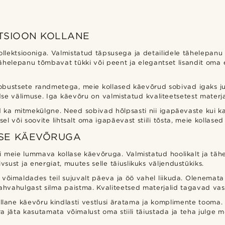
TSIOON KOLLANE
kollektsiooniga. Valmistatud täpsusega ja detailidele tähelepan
a tähelepanu tõmbavat tükki või peent ja elegantset lisandit om
robustsete randmetega, meie kollased käevõrud sobivad igaks juht
se välimuse. Iga käevõru on valmistatud kvaliteetsetest materja
ka mitmekülgne. Need sobivad hõlpsasti nii igapäevaste kui ka pi
usel või soovite lihtsalt oma igapäevast stiili tõsta, meie kollas
ASE KÄEVÕRUGA
ti meie lummava kollase käevõruga. Valmistatud hoolikalt ja tä
ivsust ja energiat, muutes selle täiuslikuks väljendustükiks.
imaldades teil sujuvalt päeva ja öö vahel liikuda. Olenemata se
d rahvahulgast silma paistma. Kvaliteetsed materjalid tagavad va
llane käevõru kindlasti vestlusi äratama ja komplimente tooma. 
 Ära jäta kasutamata võimalust oma stiili täiustada ja teha julge