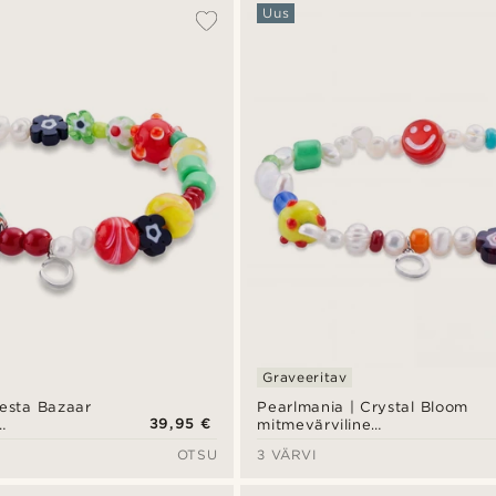
Uus
Graveeritav
iesta Bazaar
Pearlmania | Crystal Bloom
39,95 €
mitmevärviline
ga käevõru
mageveepärlite ja
OTSU
3 VÄRVI
klaashelmestega käevõru