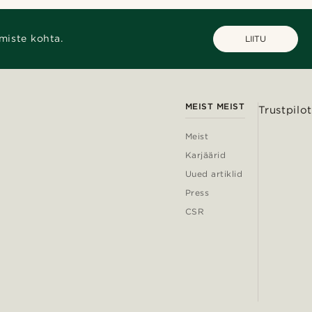
miste kohta.
LIITU
MEIST MEIST
Trustpilot
Meist
Karjäärid
Uued artiklid
Press
CSR