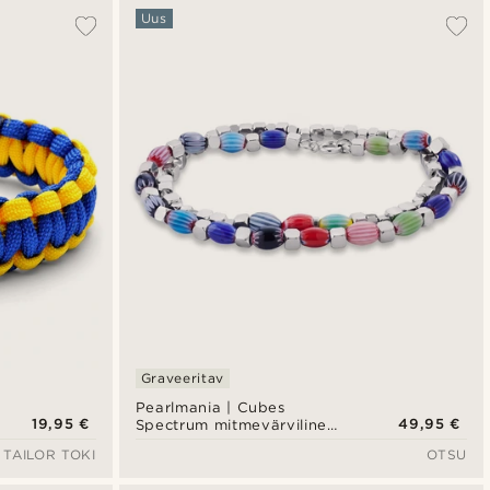
Uus
Graveeritav
Pearlmania | Cubes
19,95 €
49,95 €
Spectrum mitmevärviline
klaashelmeste ja
TAILOR TOKI
OTSU
roostevabast terasest
käevõrude komplekt