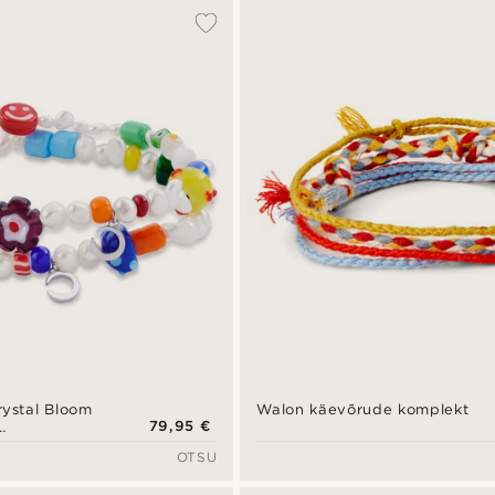
rystal Bloom
Walon käevõrude komplekt
79,95 €
 ja
OTSU
ga käevõrude