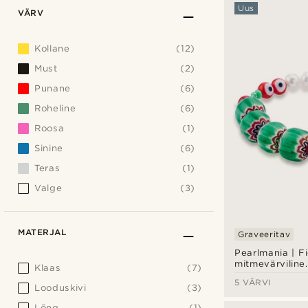
Uus
VÄRV
Kollane
(12)
Must
(2)
Punane
(6)
Roheline
(6)
Roosa
(1)
Sinine
(6)
Teras
(1)
Valge
(3)
MATERJAL
Graveeritav
Pearlmania | F
mitmevärviline
Klaas
(7)
klaashelmeste
5 VÄRVI
Looduskivi
(3)
Lõng
(1)