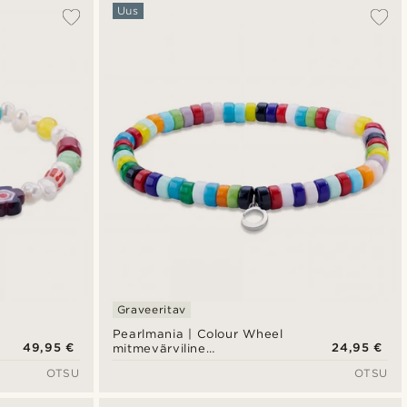
Populaarsed
Uus
Uusim
Madala hind
Kõrgeim hind
Graveeritav
Pearlmania | Colour Wheel
49,95 €
24,95 €
mitmevärviline
klaashelmestega käevõru
OTSU
OTSU