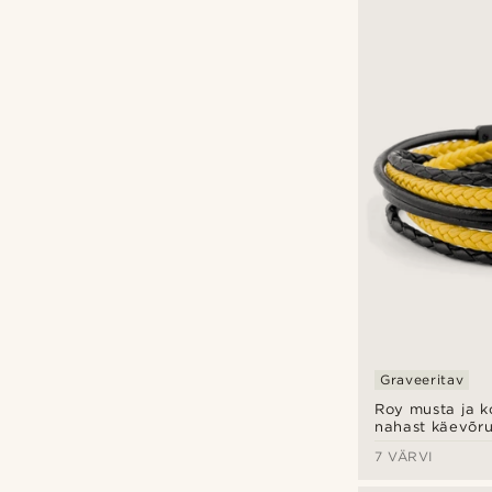
Lucleon
(2)
Neshraw
(1)
Otsu
(7)
Tailor Toki
(1)
Waykins
(1)
Isikupärastamise variandid
Graveeri
(10)
Graveeritav
Roy musta ja k
nahast käevõr
7 VÄRVI