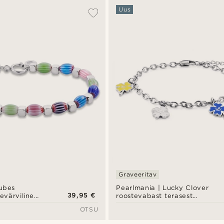
Uus
Graveeritav
ubes
Pearlmania | Lucky Clover
39,95 €
värviline
roostevabast terasest
a ja
käevõru
OTSU
erasest