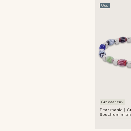
Uus
Graveeritav
Pearlmania | C
Spectrum mitme
klaashelmesteg
roostevabast t
käevõru