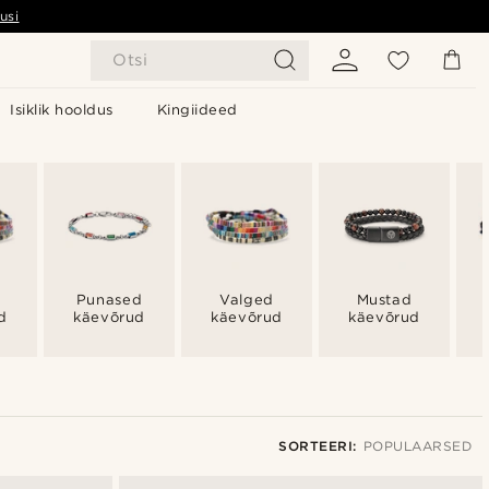
usi
Otsi
Isiklik hooldus
Kingiideed
Punased
Valged
Mustad
d
käevõrud
käevõrud
käevõrud
SORTEERI:
POPULAARSED