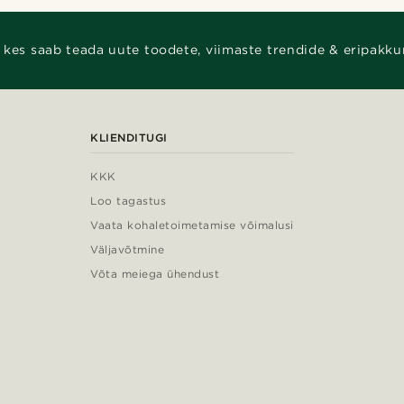
 kes saab teada uute toodete, viimaste trendide & eripakku
KLIENDITUGI
KKK
Loo tagastus
Vaata kohaletoimetamise võimalusi
Väljavõtmine
Võta meiega ühendust