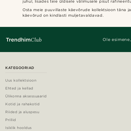
juhul, lisades teie üldisele välimusele pisut rafineeritu
Osta meie puuvillaste käevõrude kollektsioon täna ja 
käevõrud on kindlasti muljetavaldavad.
Ole esimene,
KATEGOORIAD
Uus kollektsioon
Ehted ja kellad
Ülikonna aksessuaarid
Kotid ja rahakotid
Riided ja aluspesu
Prillid
Isiklik hooldus