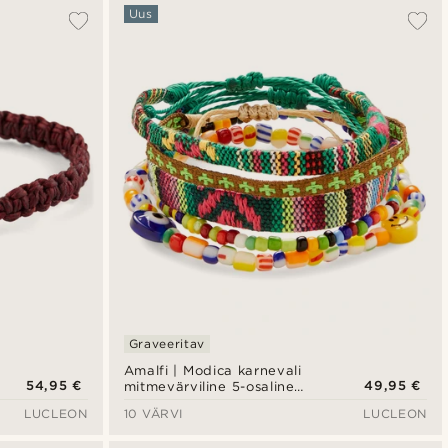
Uus
Graveeritav
Amalfi | Modica karnevali
54,95 €
49,95 €
mitmevärviline 5-osaline
käevõrude komplekt
LUCLEON
10 VÄRVI
LUCLEON