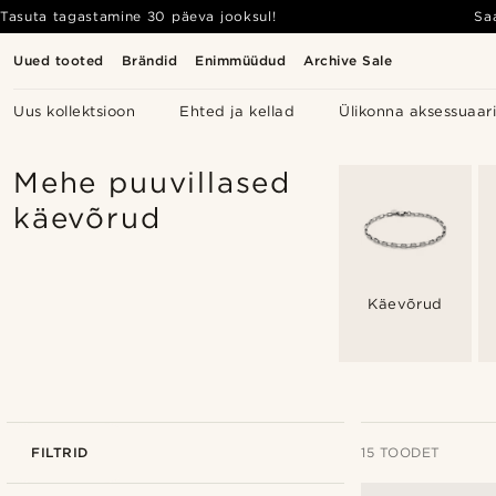
Tasuta tagastamine 30 päeva jooksul!
Sa
Uued tooted
Brändid
Enimmüüdud
Archive Sale
Uus kollektsioon
Ehted ja kellad
Ülikonna aksessuaar
Mehe puuvillased
käevõrud
Käevõrud
FILTRID
15 TOODET