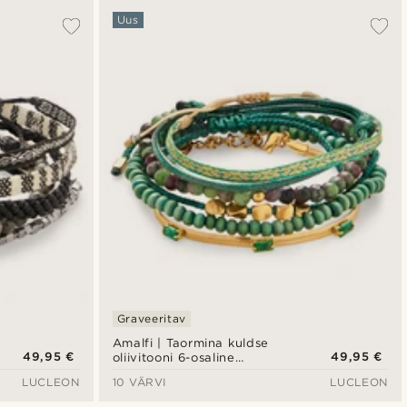
Uus
Graveeritav
Amalfi | Taormina kuldse
49,95 €
49,95 €
oliivitooni 6-osaline
käevõrude komplekt
LUCLEON
10 VÄRVI
LUCLEON