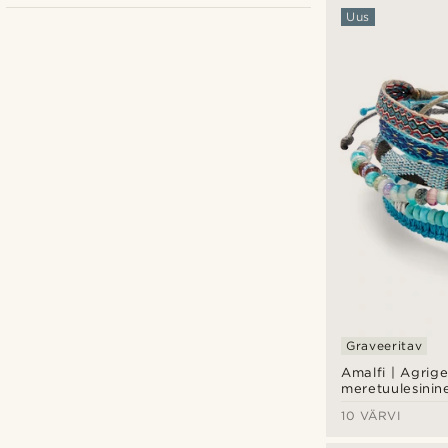
Uus
Lucleon
(15)
Isikupärastamise variandid
Graveeritav
Graveeri
(10)
Amalfi | Agrig
meretuulesinin
käevõrude kom
10 VÄRVI