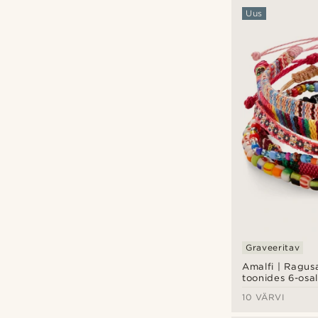
Uus
Graveeritav
Amalfi | Ragus
toonides 6-osal
käevõrude kom
10 VÄRVI