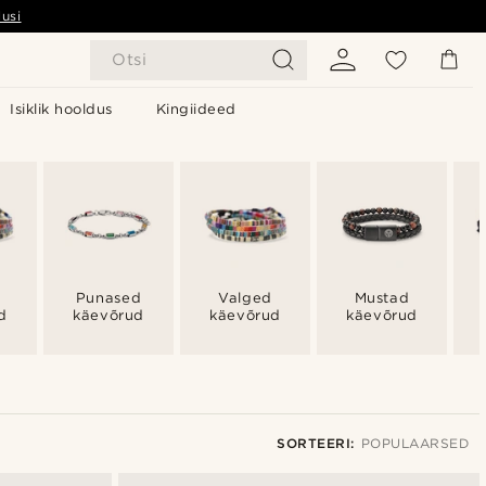
usi
Otsi
Isiklik hooldus
Kingiideed
Punased
Valged
Mustad
d
käevõrud
käevõrud
käevõrud
SORTEERI:
POPULAARSED