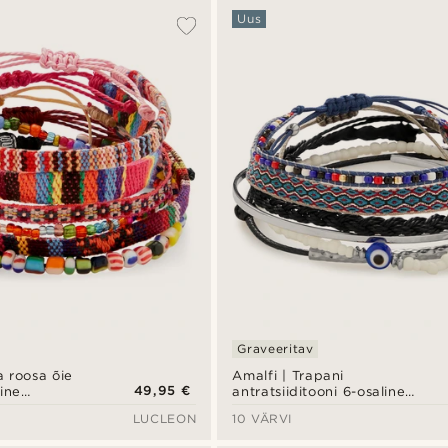
Uus
Graveeritav
a roosa õie
Amalfi | Trapani
49,95 €
ine
antratsiiditooni 6-osaline
plekt
käevõrude komplekt
LUCLEON
10 VÄRVI