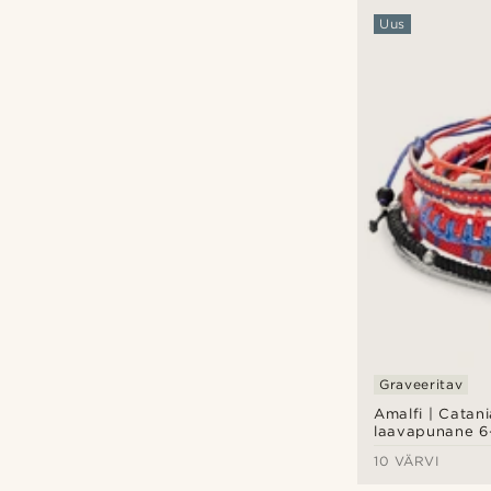
Uus
Graveeritav
Amalfi | Catani
laavapunane 6-
käevõrude kom
10 VÄRVI