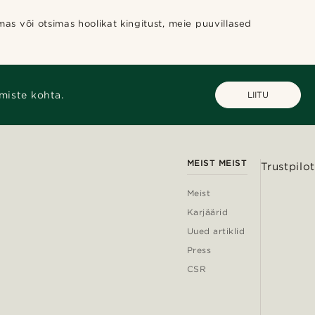
mas või otsimas hoolikat kingitust, meie puuvillased
miste kohta.
LIITU
MEIST MEIST
Trustpilot
Meist
Karjäärid
Uued artiklid
Press
CSR