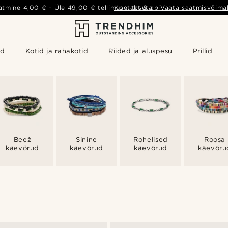
atmine
4,00 €
- Üle
49,00 €
tellimusel tasuta
Kontakt & abi
-
Vaata saatmisvõimal
id
Kotid ja rahakotid
Riided ja aluspesu
Prillid
Beež
Sinine
Rohelised
Roosa
käevõrud
käevõrud
käevõrud
käevõru