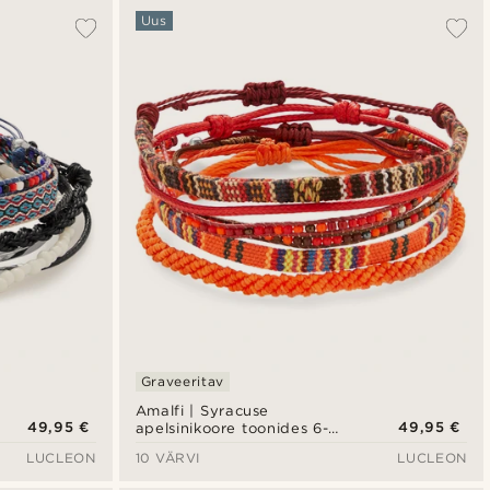
Uus
Graveeritav
Amalfi | Syracuse
49,95 €
49,95 €
apelsinikoore toonides 6-
osaline käevõrude komplekt
LUCLEON
10 VÄRVI
LUCLEON