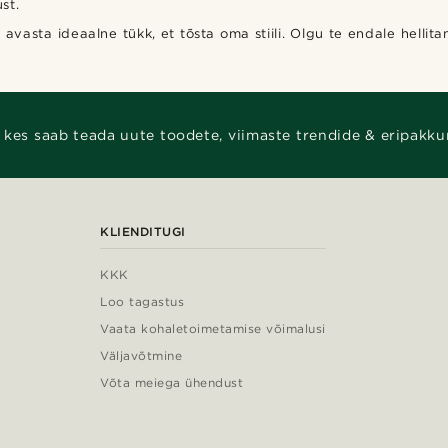
st.
avasta ideaalne tükk, et tõsta oma stiili. Olgu te endale hellita
 kes saab teada uute toodete, viimaste trendide & eripakku
KLIENDITUGI
KKK
Loo tagastus
Vaata kohaletoimetamise võimalusi
Väljavõtmine
Võta meiega ühendust