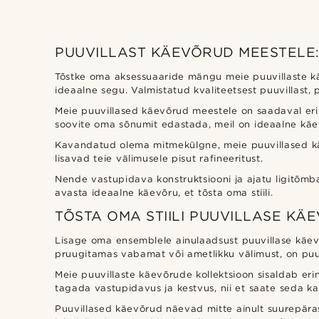
PUUVILLAST KÄEVÕRUD MEESTELE: 
Tõstke oma aksessuaaride mängu meie puuvillaste kä
ideaalne segu. Valmistatud kvaliteetsest puuvillas
Meie puuvillased käevõrud meestele on saadaval erinev
soovite oma sõnumit edastada, meil on ideaalne käevõ
Kavandatud olema mitmekülgne, meie puuvillased kä
lisavad teie välimusele pisut rafineeritust.
Nende vastupidava konstruktsiooni ja ajatu ligitõmba
avasta ideaalne käevõru, et tõsta oma stiili.
TÕSTA OMA STIILI PUUVILLASE KÄ
Lisage oma ensemblele ainulaadsust puuvillase käevõ
pruugitamas vabamat või ametlikku välimust, on puuv
Meie puuvillaste käevõrude kollektsioon sisaldab erine
tagada vastupidavus ja kestvus, nii et saate seda k
Puuvillased käevõrud näevad mitte ainult suurepärase