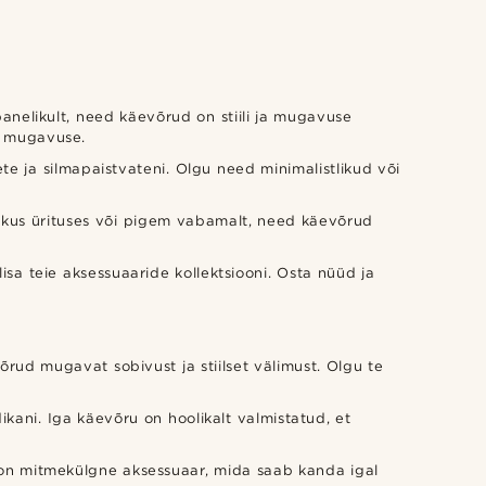
nelikult, need käevõrud on stiili ja mugavuse
a mugavuse.
ete ja silmapaistvateni. Olgu need minimalistlikud või
ikus ürituses või pigem vabamalt, need käevõrud
sa teie aksessuaaride kollektsiooni. Osta nüüd ja
rud mugavat sobivust ja stiilset välimust. Olgu te
dikani. Iga käevõru on hoolikalt valmistatud, et
d on mitmekülgne aksessuaar, mida saab kanda igal