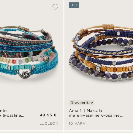
Uus
Graveeritav
ento
Amalfi | Marsala
49,95 €
e 6-osaline
mereliivasinine 6-osaline
plekt
käevõrude komplekt
LUCLEON
10 VÄRVI