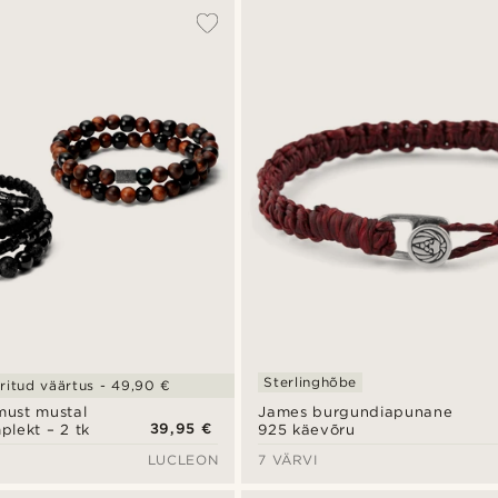
Sterlinghõbe
itud väärtus - 49,90 €
must mustal
James burgundiapunane
39,95 €
lekt – 2 tk
925 käevõru
LUCLEON
7 VÄRVI