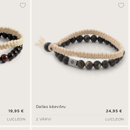
Populaarsed
Uusim
Madala hind
Kõrgeim hind
Dallas käevõru
19,95 €
24,95 €
LUCLEON
2 VÄRVI
LUCLEON