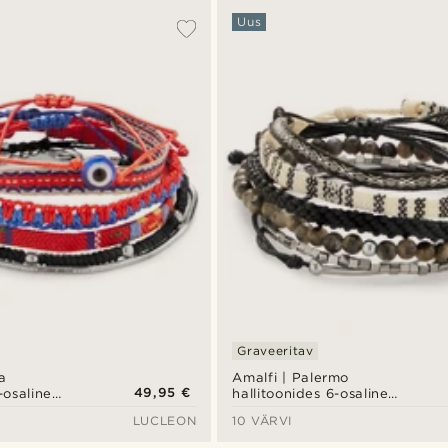
Uus
Graveeritav
a
Amalfi | Palermo
49,95 €
osaline
hallitoonides 6-osaline
plekt
käevõrude komplekt
LUCLEON
10 VÄRVI