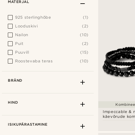
MATERJAL
925 sterlinghõbe
(1)
Looduskivi
(2)
Nailon
(10)
Puit
(2)
Puuvill
(15)
Roostevaba teras
(10)
BRÄND
HIND
Kombineer
Impeccable & 
käevõrude komp
ISIKUPÄRASTAMINE