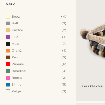
VÄRV
Beez
(4)
Hall
(3)
Kuldne
(2)
Lilla
(1)
Must
(7)
Oranž
(1)
Pruun
(5)
Punane
(6)
Roheline
(3)
Roosa
(2)
Sinine
(5)
Texas käevõru
Valge
(3)