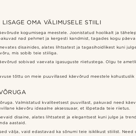
LISAGE OMA VÄLIMUSELE STIILI
evõrude kogumisega meestele. Joonistatud hoolikalt ja tähelepa
t, pakuvad nad pehmet ja kergesti kandmist, tagades kogu päev
ates disainides, alates lihtsatest ja tagasihoidlikest kuni julg
ru, mis sobib teie stiiliga.
evõrud sobivad vaevata igasuguste riietustega. Olgu te ametl
vuse tõttu on meie puuvillased käevõrud meestele kohustuslik li
EVÕRUGA
ruga. Valmistatud kvaliteetsest puuvillast, pakuvad need käevõ
illane käevõru ideaalne aksessuaar, et lõpetada teie riietus.
vaid disaine, alates lihtsatest ja elegantsest kuni julge ja tren
anda aastaid.
d välja, vaid edastavad ka sõnumi teie isiklikust stiilist. Nee