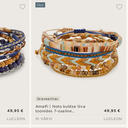
Uus
Graveeritav
Amalfi | Noto kuldse liiva
49,95 €
49,95 €
toonides 7-osaline
käevõrude komplekt
LUCLEON
10 VÄRVI
LUCLEON