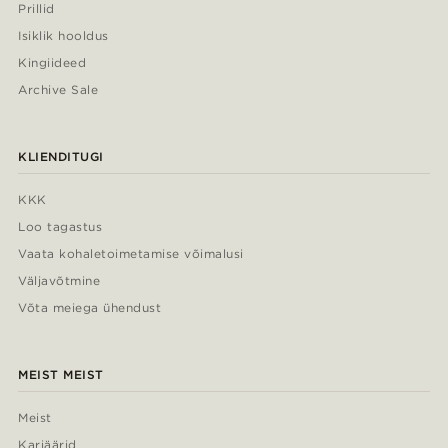
Prillid
Isiklik hooldus
Kingiideed
Archive Sale
KLIENDITUGI
KKK
Loo tagastus
Vaata kohaletoimetamise võimalusi
Väljavõtmine
Võta meiega ühendust
MEIST MEIST
Meist
Karjäärid