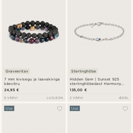
Uusim
Madala hind
Kõrgeim hind
Graveeritav
Sterlinghõbe
7 mm kivisegu ja laavakiviga
Hidden Gem | Sunset 925
käevõru
sterlinghõbedast Harmony
käevõru
24,95 €
135,00 €
5 VÄRVI
LUCLEON
2 VÄRVI
ÆDEL
Uus
Uus