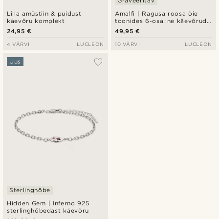
Graveeritav
Lilla amüstiin & puidust
Amalfi | Ragusa roosa õie
käevõru komplekt
toonides 6-osaline käevõrude
komplekt
24,95 €
49,95 €
4 VÄRVI
LUCLEON
10 VÄRVI
LUCLEON
Uus
Sterlinghõbe
Hidden Gem | Inferno 925
sterlinghõbedast käevõru