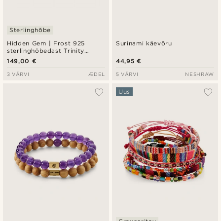
Sterlinghõbe
Hidden Gem | Frost 925
Surinami käevõru
sterlinghõbedast Trinity
käevõru
149,00 €
44,95 €
3 VÄRVI
ÆDEL
5 VÄRVI
NESHRAW
Uus