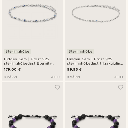
Sterlinghõbe
Sterlinghõbe
Hidden Gem | Frost 925
Hidden Gem | Frost 925
sterlinghõbedast Eternity
sterlinghõbedast tilgakujuline
käevõru
käevõru
179,00 €
99,95 €
3 VÄRVI
ÆDEL
3 VÄRVI
ÆDEL