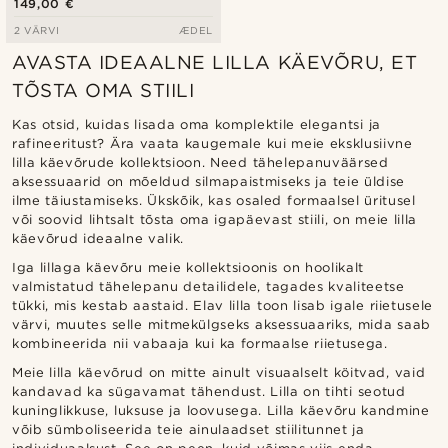
149,00 €
2 VÄRVI
ÆDEL
AVASTA IDEAALNE LILLA KÄEVÕRU, ET
TÕSTA OMA STIILI
Kas otsid, kuidas lisada oma komplektile elegantsi ja
rafineeritust? Ära vaata kaugemale kui meie eksklusiivne
lilla käevõrude kollektsioon. Need tähelepanuväärsed
aksessuaarid on mõeldud silmapaistmiseks ja teie üldise
ilme täiustamiseks. Ükskõik, kas osaled formaalsel üritusel
või soovid lihtsalt tõsta oma igapäevast stiili, on meie lilla
käevõrud ideaalne valik.
Iga lillaga käevõru meie kollektsioonis on hoolikalt
valmistatud tähelepanu detailidele, tagades kvaliteetse
tükki, mis kestab aastaid. Elav lilla toon lisab igale riietusele
värvi, muutes selle mitmekülgseks aksessuaariks, mida saab
kombineerida nii vabaaja kui ka formaalse riietusega.
Meie lilla käevõrud on mitte ainult visuaalselt köitvad, vaid
kandavad ka sügavamat tähendust. Lilla on tihti seotud
kuninglikkuse, luksuse ja loovusega. Lilla käevõru kandmine
võib sümboliseerida teie ainulaadset stiilitunnet ja