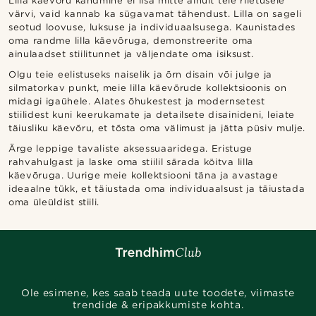
Lilla käevõru kandmine ei lisa mitte ainult teie riietusele
värvi, vaid kannab ka sügavamat tähendust. Lilla on sageli
seotud loovuse, luksuse ja individuaalsusega. Kaunistades
oma randme lilla käevõruga, demonstreerite oma
ainulaadset stiilitunnet ja väljendate oma isiksust.
Olgu teie eelistuseks naiselik ja õrn disain või julge ja
silmatorkav punkt, meie lilla käevõrude kollektsioonis on
midagi igaühele. Alates õhukestest ja modernsetest
stiilidest kuni keerukamate ja detailsete disainideni, leiate
täiusliku käevõru, et tõsta oma välimust ja jätta püsiv mulje.
Ärge leppige tavaliste aksessuaaridega. Eristuge
rahvahulgast ja laske oma stiilil särada köitva lilla
käevõruga. Uurige meie kollektsiooni täna ja avastage
ideaalne tükk, et täiustada oma individuaalsust ja täiustada
oma üleüldist stiili.
Ole esimene, kes saab teada uute toodete, viimaste
trendide & eripakkumiste kohta.