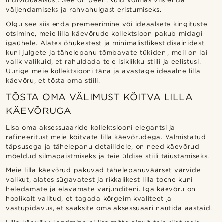
individuaalsust. See on peen, kuid võimas viis enda
väljendamiseks ja rahvahulgast eristumiseks.
Olgu see siis enda premeerimine või ideaalsete kingituste
otsimine, meie lilla käevõrude kollektsioon pakub midagi
igaühele. Alates õhukestest ja minimalistlikest disainidest
kuni julgete ja tähelepanu tõmbavate tükideni, meil on lai
valik valikuid, et rahuldada teie isiklikku stiili ja eelistusi.
Uurige meie kollektsiooni täna ja avastage ideaalne lilla
käevõru, et tõsta oma stiili.
TÕSTA OMA VÄLIMUST KÖITVA LILLA
KÄEVÕRUGA
Lisa oma aksessuaaride kollektsiooni elegantsi ja
rafineeritust meie köitvate lilla käevõrudega. Valmistatud
täpsusega ja tähelepanu detailidele, on need käevõrud
mõeldud silmapaistmiseks ja teie üldise stiili täiustamiseks.
Meie lilla käevõrud pakuvad tähelepanuväärset värvide
valikut, alates sügavatest ja rikkalikest lilla toone kuni
heledamate ja elavamate varjunditeni. Iga käevõru on
hoolikalt valitud, et tagada kõrgeim kvaliteet ja
vastupidavus, et saaksite oma aksessuaari nautida aastaid.