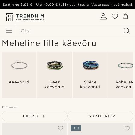
Saatmine
3,95 €
- Üle
49,00 €
tellimusel tasuta-
Vaata saatmisvõimalusi
Otsi
Meheline lilla käevõru
Käevõrud
Beež
Sinine
Rohelise
käevõrud
käevõrud
käevõru
11 Toodet
FILTRID
SORTEERI
Populaarsed
Uus