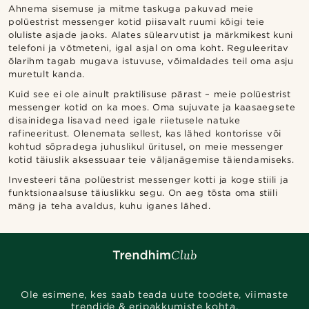
Ahnema sisemuse ja mitme taskuga pakuvad meie
polüestrist messenger kotid piisavalt ruumi kõigi teie
oluliste asjade jaoks. Alates sülearvutist ja märkmikest kuni
telefoni ja võtmeteni, igal asjal on oma koht. Reguleeritav
õlarihm tagab mugava istuvuse, võimaldades teil oma asju
muretult kanda.
Kuid see ei ole ainult praktilisuse pärast – meie polüestrist
messenger kotid on ka moes. Oma sujuvate ja kaasaegsete
disainidega lisavad need igale riietusele natuke
rafineeritust. Olenemata sellest, kas lähed kontorisse või
kohtud sõpradega juhuslikul üritusel, on meie messenger
kotid täiuslik aksessuaar teie väljanägemise täiendamiseks.
Investeeri täna polüestrist messenger kotti ja koge stiili ja
funktsionaalsuse täiuslikku segu. On aeg tõsta oma stiili
mäng ja teha avaldus, kuhu iganes lähed.
Ole esimene, kes saab teada uute toodete, viimaste
trendide & eripakkumiste kohta.