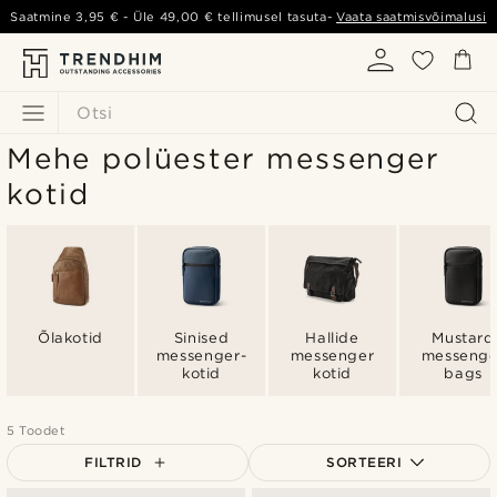
Saatmine
3,95 €
- Üle
49,00 €
tellimusel tasuta-
Vaata saatmisvõimalusi
Otsi
Mehe polüester messenger
kotid
Õlakotid
Sinised
Hallide
Mustard
messenger-
messenger
messenge
kotid
kotid
bags
5 Toodet
FILTRID
SORTEERI