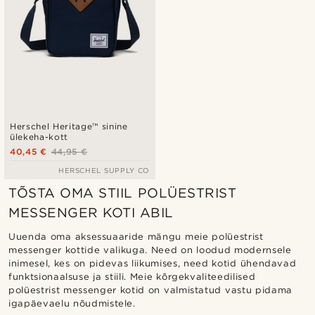
Herschel Heritage™ sinine
ülekeha-kott
40,45 €
44,95 €
HERSCHEL SUPPLY CO
TÕSTA OMA STIIL POLÜESTRIST
MESSENGER KOTI ABIL
Uuenda oma aksessuaaride mängu meie polüestrist
messenger kottide valikuga. Need on loodud modernsele
inimesel, kes on pidevas liikumises, need kotid ühendavad
funktsionaalsuse ja stiili. Meie kõrgekvaliteedilised
polüestrist messenger kotid on valmistatud vastu pidama
igapäevaelu nõudmistele.