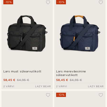
Populaarsed
-10%
-10%
Uusim
Madala hind
Kõrgeim hind
Lars must sülearvutikott
Lars mereväesinine
sülearvutikott
58,45 €
64,95 €
58,45 €
64,95 €
2 VÄRVI
LAZY BEAR
2 VÄRVI
LAZY BEAR
-10%