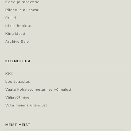
Kotid ja rahakotid
Riided ja aluspesu
Prillid
Isiklik hooldus
Kingiideed
Archive Sale
KLIENDITUGI
KKK
Loo tagastus
Vaata kohaletoimetamise võimalusi
Väljavõtmine
Võta meiega ühendust
MEIST MEIST