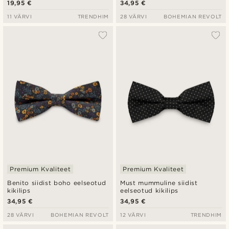
19,95 €
34,95 €
11 VÄRVI
TRENDHIM
28 VÄRVI
BOHEMIAN REVOLT
Premium Kvaliteet
Premium Kvaliteet
Benito siidist boho eelseotud
Must mummuline siidist
kikilips
eelseotud kikilips
34,95 €
34,95 €
28 VÄRVI
BOHEMIAN REVOLT
12 VÄRVI
TRENDHIM