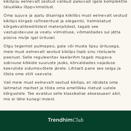
kikilipsu eelnevalt seotud valikud pakuvad igale komplektile
täiuslikku lõppviimistlust.
Oma sujuva ja ajatu disainiga kiikilibs must eelnevalt seotud
kikilips kiirgab rafineeritust ja elegantsi. Valmistatud
kõrgekvaliteedilistest materjalidest, tagab see
vastupidavuse ja veatu viimistluse, võimaldades sul jätta
püsiva mulje igal üritusel.
Olgu tegemist pulmapeo, gala või musta lipsu üritusega,
meie must eelnevalt seotud kikilips lisab sinu riietusele
peenust. Selle reguleeritav kaelarihm tagab mugava
sobivuse kõikide suuruste jaoks, kõrvaldades vajaduse
keeruliste sidumisvõtete järele. Lihtsalt pane see selga ja
tõsta oma stiili vaevata.
Vali meie must eelnevalt seotud kikilips, et näidata oma
laitmatut maitset ja tõsta oma ametlikku riietust uutele
kõrgustele. Tee avaldus selle klassikalise aksessuaari abil,
mis ei lähe kunagi moest.