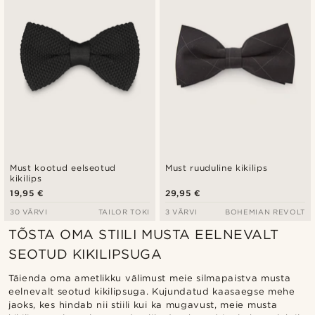
Must kootud eelseotud
Must ruuduline kikilips
kikilips
19,95 €
29,95 €
30 VÄRVI
TAILOR TOKI
3 VÄRVI
BOHEMIAN REVOLT
TÕSTA OMA STIILI MUSTA EELNEVALT
SEOTUD KIKILIPSUGA
Täienda oma ametlikku välimust meie silmapaistva musta
eelnevalt seotud kikilipsuga. Kujundatud kaasaegse mehe
jaoks, kes hindab nii stiili kui ka mugavust, meie musta