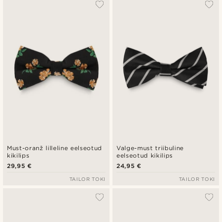
Must-oranž lilleline eelseotud
Valge-must triibuline
kikilips
eelseotud kikilips
29,95 €
24,95 €
TAILOR TOKI
TAILOR TOKI