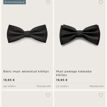
Populaarsed
Enimmüüdud
Uusim
Madala hind
Kõrgeim hind
Basic must eelseotud kikilips
Must paelaga kalasaba
kikilips
19,95 €
19,95 €
29 VÄRVI
TRENDHIM
23 VÄRVI
TRENDHIM