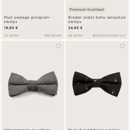
Premium Kvaliteet
Must paelaga grosgrain-
Braden siidist boho eelseotud
kikilips
kikilips
19,95 €
34,95 €
23 VÄRVI
TRENDHIM
28 VÄRVI
BOHEMIAN REVOLT
Härrasmeeste puuvillane
Must jõulupõdraga paelaga