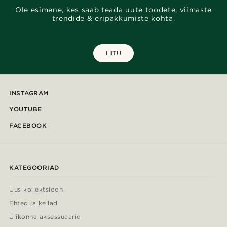
Ole esimene, kes saab teada uute toodete, viimaste
trendide & eripakkumiste kohta.
LIITU
INSTAGRAM
YOUTUBE
FACEBOOK
KATEGOORIAD
Uus kollektsioon
Ehted ja kellad
Ülikonna aksessuaarid