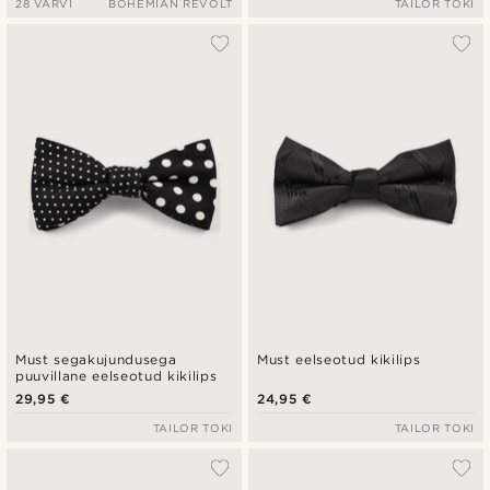
28 VÄRVI
BOHEMIAN REVOLT
TAILOR TOKI
Must segakujundusega
Must eelseotud kikilips
puuvillane eelseotud kikilips
29,95 €
24,95 €
TAILOR TOKI
TAILOR TOKI