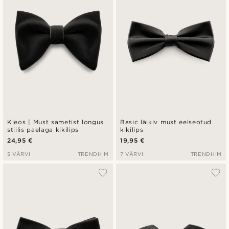
Kleos | Must sametist longus
Basic läikiv must eelseotud
stiilis paelaga kikilips
kikilips
24,95 €
19,95 €
5 VÄRVI
TRENDHIM
7 VÄRVI
TRENDHIM