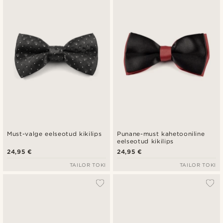
Must-valge eelseotud kikilips
Punane-must kahetooniline
eelseotud kikilips
24,95 €
24,95 €
TAILOR TOKI
TAILOR TOKI