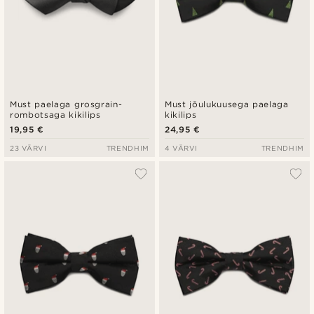
Must paelaga grosgrain-
Must jõulukuusega paelaga
rombotsaga kikilips
kikilips
19,95 €
24,95 €
23 VÄRVI
TRENDHIM
4 VÄRVI
TRENDHIM