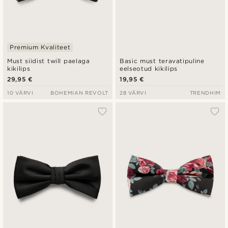
Premium Kvaliteet
Must siidist twill paelaga
Basic must teravatipuline
kikilips
eelseotud kikilips
29,95 €
19,95 €
10 VÄRVI
BOHEMIAN REVOLT
28 VÄRVI
TRENDHIM