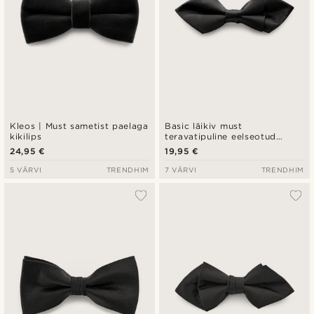
Kleos | Must sametist paelaga
Basic läikiv must
kikilips
teravatipuline eelseotud
kikilips
24,95 €
19,95 €
5 VÄRVI
TRENDHIM
7 VÄRVI
TRENDHIM