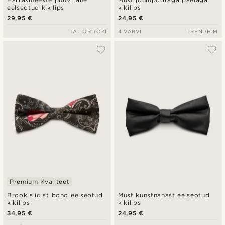
eelseotud kikilips
kikilips
29,95 €
24,95 €
TAILOR TOKI
4 VÄRVI
TRENDHIM
Premium Kvaliteet
Brook siidist boho eelseotud
Must kunstnahast eelseotud
kikilips
kikilips
34,95 €
24,95 €