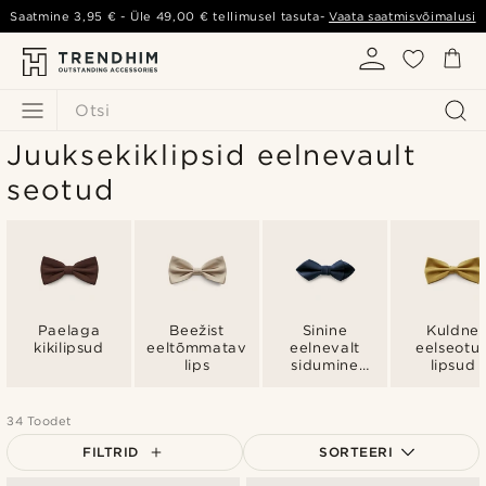
Saatmine
3,95 €
- Üle
49,00 €
tellimusel tasuta-
Vaata saatmisvõimalusi
Otsi
Juuksekiklipsid eelnevault
seotud
Paelaga
Beežist
Sinine
Kuldne
kikilipsud
eeltõmmatav
eelnevalt
eelseotu
lips
sidumine
lipsud
lipsud
34 Toodet
FILTRID
SORTEERI