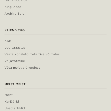
Isiklik hooldus
Kingiideed
Archive Sale
KLIENDITUGI
KKK
Loo tagastus
Vaata kohaletoimetamise võimalusi
Väljavõtmine
Võta meiega ühendust
MEIST MEIST
Meist
Karjäärid
Uued artiklid