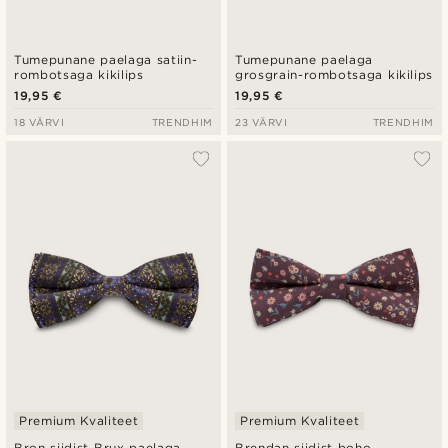
Tumepunane paelaga satiin-
Tumepunane paelaga
rombotsaga kikilips
grosgrain-rombotsaga kikilips
19,95 €
19,95 €
18 VÄRVI
TRENDHIM
23 VÄRVI
TRENDHIM
Premium Kvaliteet
Premium Kvaliteet
Bron siidist Brux paelaga
Brendan siidist boho