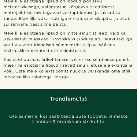
Meie lilla esiotsaga lipsud on loodud põhjaliku
meisterlikkusega, valmistatud kõrgekvaliteedilistest
materjalidest, mis tagavad vastupidavuse ja luksusliku
tunde. Elav lilla värv lisab igale riietusele isikupära ja aitab
sul rahvahulgast silma paista.
Meie lilla esiotsaga lipsud on mitte ainult stiilsed, vaid ka
uskumatult mugavad. Kroonika kujunduse abil saavutad iga
kord vaevata ideaalselt sümmeetrilise lipsu, säästes
väärtuslikke minuteid ettevalmistustel.
Kas oled pulmas, ärikohtumisel või erilise sündmuse puhul,
meie lilla esiotsaga lipsud lisavad sinu riietusele elegantsi ja
võlu. Osta meie kollektsioonist nüüd ja värskenda oma stiili
ideaalse lilla esiotsaga lipsuga.
Ole esimene, kes saab teada uute toodete, viimaste
trendide & eripakkumiste kohta.