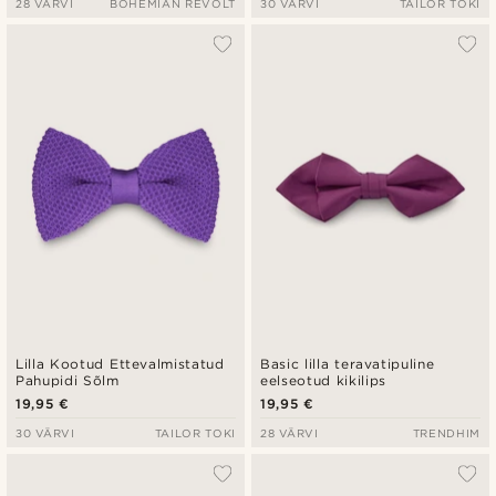
28 VÄRVI
BOHEMIAN REVOLT
30 VÄRVI
TAILOR TOKI
Lilla Kootud Ettevalmistatud
Basic lilla teravatipuline
Pahupidi Sõlm
eelseotud kikilips
19,95 €
19,95 €
30 VÄRVI
TAILOR TOKI
28 VÄRVI
TRENDHIM