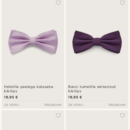
Populaarsed
Uusim
Madala hind
Kõrgeim hind
Helelilla paelaga kalasaba
Basic tumelilla eelseotud
kikilips
kikilips
19,95 €
19,95 €
23 VÄRVI
TRENDHIM
29 VÄRVI
TRENDHIM