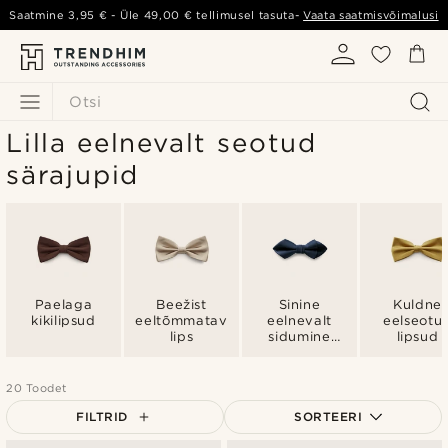
Saatmine
3,95 €
- Üle
49,00 €
tellimusel tasuta-
Vaata saatmisvõimalusi
Otsi
Lilla eelnevalt seotud
särajupid
Paelaga
Beežist
Sinine
Kuldne
kikilipsud
eeltõmmatav
eelnevalt
eelseotu
lips
sidumine
lipsud
lipsud
20 Toodet
FILTRID
SORTEERI