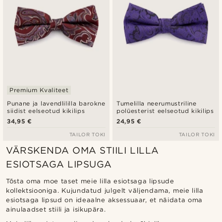
Premium Kvaliteet
Punane ja lavendlililla barokne
Tumelilla neerumustriline
siidist eelseotud kikilips
polüesterist eelseotud kikilips
34,95 €
24,95 €
TAILOR TOKI
TAILOR TOKI
VÄRSKENDA OMA STIILI LILLA
ESIOTSAGA LIPSUGA
Tõsta oma moe taset meie lilla esiotsaga lipsude
kollektsiooniga. Kujundatud julgelt väljendama, meie lilla
esiotsaga lipsud on ideaalne aksessuaar, et näidata oma
ainulaadset stiili ja isikupära.