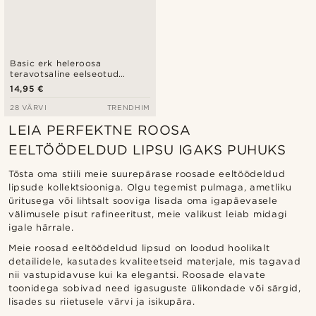
Basic erk heleroosa
teravotsaline eelseotud
kikilips
14,95 €
28 VÄRVI
TRENDHIM
LEIA PERFEKTNE ROOSA
EELTÖÖDELDUD LIPSU IGAKS PUHUKS
Tõsta oma stiili meie suurepärase roosade eeltöödeldud
lipsude kollektsiooniga. Olgu tegemist pulmaga, ametliku
üritusega või lihtsalt sooviga lisada oma igapäevasele
välimusele pisut rafineeritust, meie valikust leiab midagi
igale härrale.
Meie roosad eeltöödeldud lipsud on loodud hoolikalt
detailidele, kasutades kvaliteetseid materjale, mis tagavad
nii vastupidavuse kui ka elegantsi. Roosade elavate
toonidega sobivad need igasuguste ülikondade või särgid,
lisades su riietusele värvi ja isikupära.