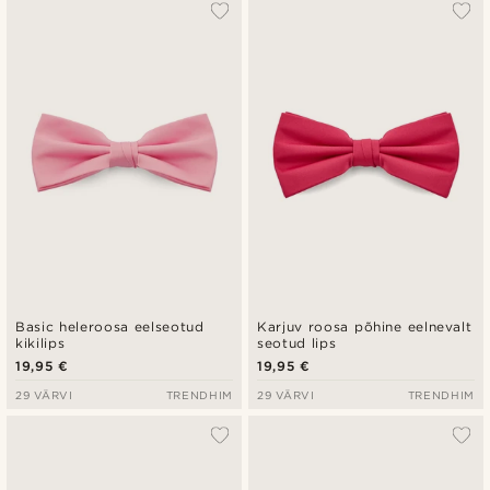
Populaarsed
Uusim
Madala hind
Kõrgeim hind
Basic heleroosa eelseotud
Karjuv roosa põhine eelnevalt
kikilips
seotud lips
19,95 €
19,95 €
29 VÄRVI
TRENDHIM
29 VÄRVI
TRENDHIM