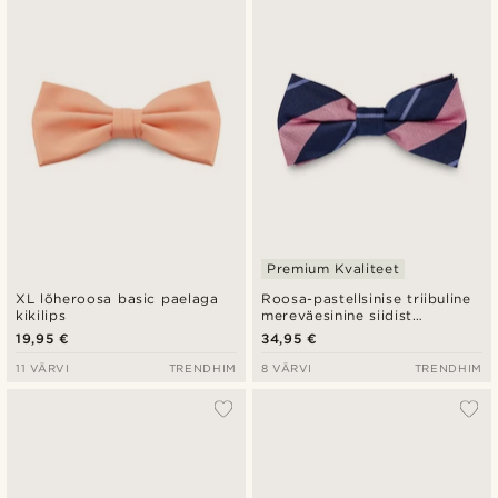
Premium Kvaliteet
XL lõheroosa basic paelaga
Roosa-pastellsinise triibuline
kikilips
mereväesinine siidist
eelseotud kikilips
19,95 €
34,95 €
11 VÄRVI
TRENDHIM
8 VÄRVI
TRENDHIM