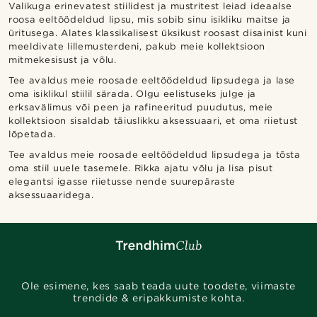
Valikuga erinevatest stiilidest ja mustritest leiad ideaalse
roosa eeltöödeldud lipsu, mis sobib sinu isikliku maitse ja
üritusega. Alates klassikalisest üksikust roosast disainist kuni
meeldivate lillemusterdeni, pakub meie kollektsioon
mitmekesisust ja võlu.
Tee avaldus meie roosade eeltöödeldud lipsudega ja lase
oma isiklikul stiilil särada. Olgu eelistuseks julge ja
erksavälimus või peen ja rafineeritud puudutus, meie
kollektsioon sisaldab täiuslikku aksessuaari, et oma riietust
lõpetada.
Tee avaldus meie roosade eeltöödeldud lipsudega ja tõsta
oma stiil uuele tasemele. Rikka ajatu võlu ja lisa pisut
elegantsi igasse riietusse nende suurepäraste
aksessuaaridega.
Ole esimene, kes saab teada uute toodete, viimaste
trendide & eripakkumiste kohta.