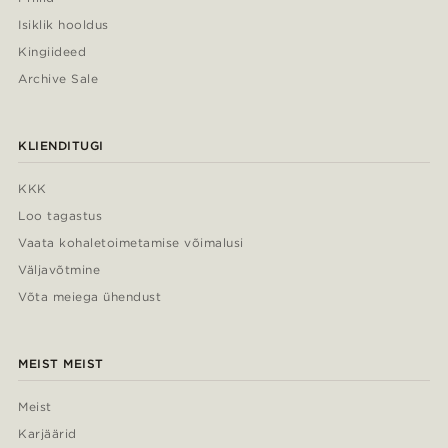
Isiklik hooldus
Kingiideed
Archive Sale
KLIENDITUGI
KKK
Loo tagastus
Vaata kohaletoimetamise võimalusi
Väljavõtmine
Võta meiega ühendust
MEIST MEIST
Meist
Karjäärid