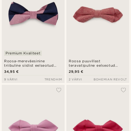
Premium Kvaliteet
Roosa-mereväesinine
Roosa puuvillast
triibuline siidist eelseotud
teravatipuline eelseotud
kikilips
kikilips
34,95 €
29,95 €
9 VÄRVI
TRENDHIM
2 VÄRVI
BOHEMIAN REVOLT