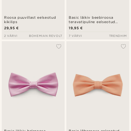
Roosa puuvillast eelseotud
Basic läikiv beebiroosa
kikilips
teravatipuline eelseotud
kikilips
29,95 €
19,95 €
2 VÄRVI
BOHEMIAN REVOLT
7 VÄRVI
TRENDHIM
Basic läikiv heleroosa
Basic lõheroosa eelseotud