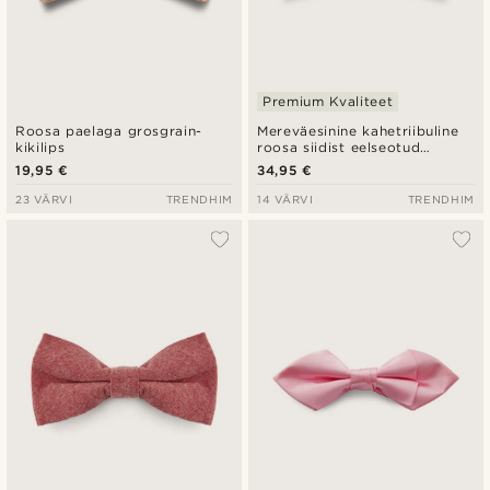
Premium Kvaliteet
Roosa paelaga grosgrain-
Mereväesinine kahetriibuline
kikilips
roosa siidist eelseotud
kikilips
19,95 €
34,95 €
23 VÄRVI
TRENDHIM
14 VÄRVI
TRENDHIM