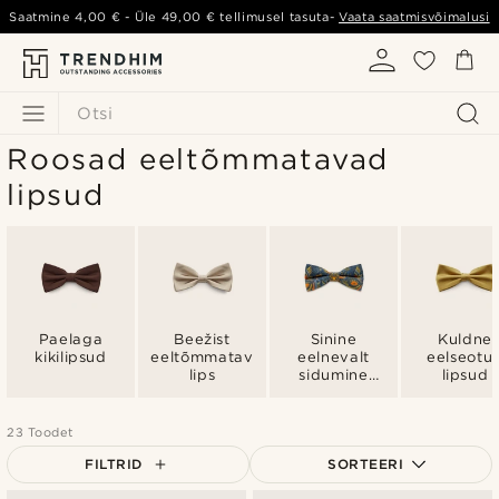
Saatmine
4,00 €
- Üle
49,00 €
tellimusel tasuta-
Vaata saatmisvõimalusi
Otsi
Roosad eeltõmmatavad
lipsud
Paelaga
Beežist
Sinine
Kuldne
kikilipsud
eeltõmmatav
eelnevalt
eelseotu
lips
sidumine
lipsud
lipsud
23 Toodet
FILTRID
SORTEERI