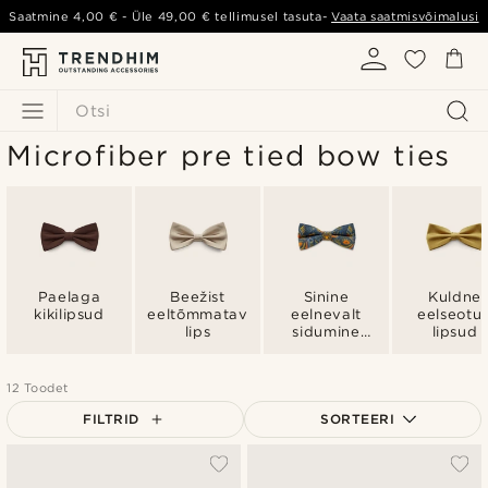
Saatmine
4,00 €
- Üle
49,00 €
tellimusel tasuta-
Vaata saatmisvõimalusi
Otsi
Microfiber pre tied bow ties
Paelaga
Beežist
Sinine
Kuldne
kikilipsud
eeltõmmatav
eelnevalt
eelseotu
lips
sidumine
lipsud
lipsud
12 Toodet
FILTRID
SORTEERI
Populaarsed