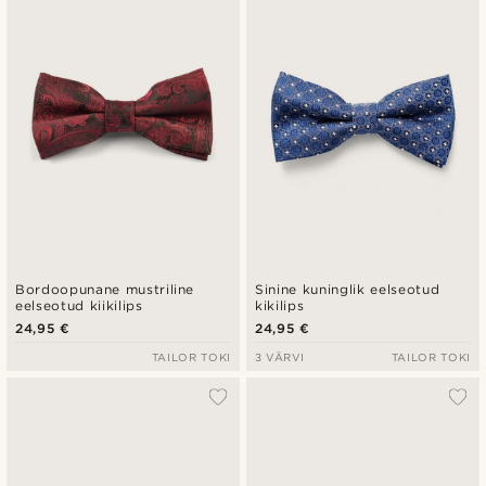
Uusim
Madala hind
Kõrgeim hind
Bordoopunane mustriline
Sinine kuninglik eelseotud
eelseotud kiikilips
kikilips
24,95 €
24,95 €
TAILOR TOKI
3 VÄRVI
TAILOR TOKI