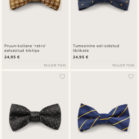
Pruun-kollane 'retro'
Tumesinine eel-sidetud
eelseotud kikilips
liblikate
24,95 €
24,95 €
TAILOR TOKI
TAILOR TOKI