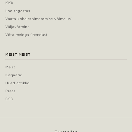
KKK
Loo tagastus
Vaata kohaletoimetamise võimalusi
Väljavõtmine
Võta meiega ühendust
MEIST MEIST
Meist
Karjäärid
Uued artiklid
Press
CSR