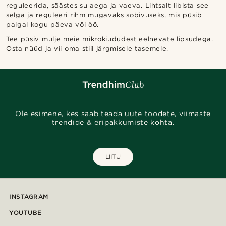
reguleerida, säästes su aega ja vaeva. Lihtsalt libista see
selga ja reguleeri rihm mugavaks sobivuseks, mis püsib
paigal kogu päeva või öö.
Tee püsiv mulje meie mikrokiududest eelnevate lipsudega.
Osta nüüd ja vii oma stiil järgmisele tasemele.
Ole esimene, kes saab teada uute toodete, viimaste
trendide & eripakkumiste kohta.
LIITU
INSTAGRAM
YOUTUBE