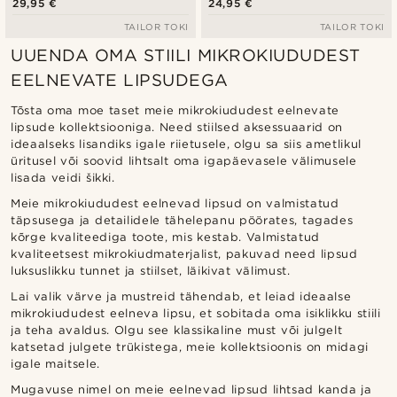
29,95 €
24,95 €
TAILOR TOKI
TAILOR TOKI
UUENDA OMA STIILI MIKROKIUDUDEST
EELNEVATE LIPSUDEGA
Tõsta oma moe taset meie mikrokiududest eelnevate
lipsude kollektsiooniga. Need stiilsed aksessuaarid on
ideaalseks lisandiks igale riietusele, olgu sa siis ametlikul
üritusel või soovid lihtsalt oma igapäevasele välimusele
lisada veidi šikki.
Meie mikrokiududest eelnevad lipsud on valmistatud
täpsusega ja detailidele tähelepanu pöörates, tagades
kõrge kvaliteediga toote, mis kestab. Valmistatud
kvaliteetsest mikrokiudmaterjalist, pakuvad need lipsud
luksuslikku tunnet ja stiilset, läikivat välimust.
Lai valik värve ja mustreid tähendab, et leiad ideaalse
mikrokiududest eelneva lipsu, et sobitada oma isiklikku stiili
ja teha avaldus. Olgu see klassikaline must või julgelt
katsetad julgete trükistega, meie kollektsioonis on midagi
igale maitsele.
Mugavuse nimel on meie eelnevad lipsud lihtsad kanda ja