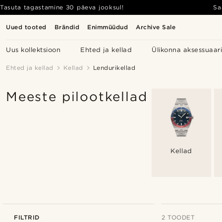
Tasuta tagastamine 30 päeva jooksul!
Sa
Uued tooted
Brändid
Enimmüüdud
Archive Sale
Uus kollektsioon
Ehted ja kellad
Ülikonna aksessuaar
Ehted ja kellad
Kellad
Lendurikellad
Meeste pilootkellad
Kellad
FILTRID
2 TOODET