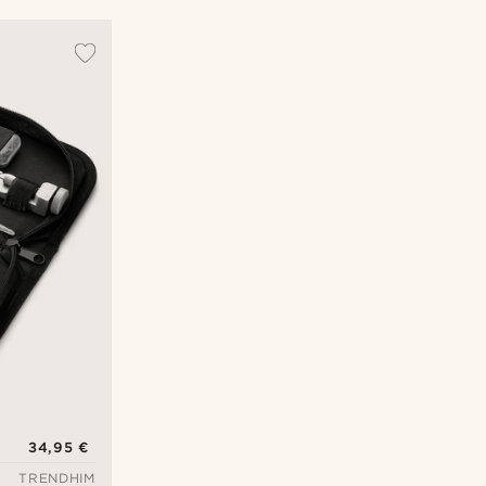
Populaarsed
Uusim
Madala hind
Kõrgeim hind
34,95 €
TRENDHIM