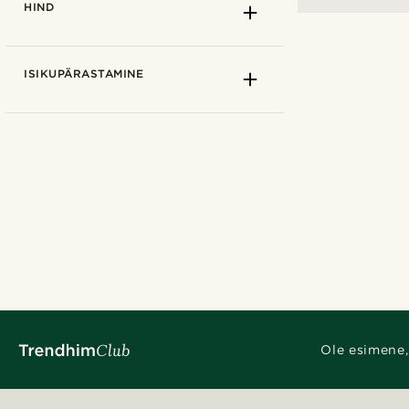
HIND
ISIKUPÄRASTAMINE
Analoog
(1)
Fawler
(1)
Trendhim
(1)
Ole esimene,
Isikupärastamise variandid