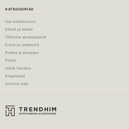
KATEGOORIAD
Graveeri
(1)
Uus kollektsioon
Ehted ja kellad
Ülikonna aksessuaarid
Kotid ja rahakotid
Riided ja aluspesu
Prillid
Isiklik hooldus
Kingiideed
Archive Sale