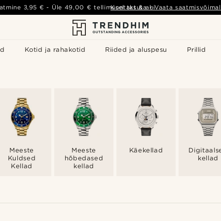
atmine
3,95 €
- Üle
49,00 €
tellimusel tasuta
Kontakt & abi
-
Vaata saatmisvõimal
id
Kotid ja rahakotid
Riided ja aluspesu
Prillid
Meeste
Meeste
Käekellad
Digitaals
Kuldsed
hõbedased
kellad
Kellad
kellad