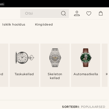
usi
Otsi
Isiklik hooldus
Kingiideed
ed
Taskukellad
Skeleton
Automaatkellad
K
kellad
SORTEERI:
POPULAARSED