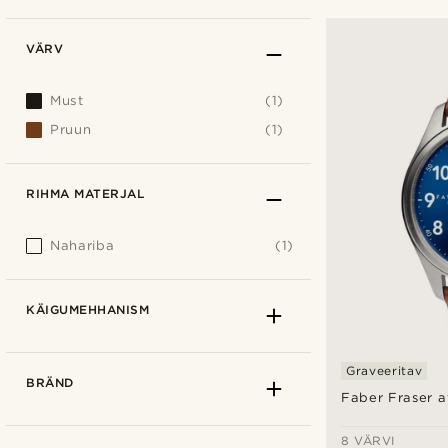
VÄRV
Must
(1)
Pruun
(1)
RIHMA MATERJAL
Nahariba
(1)
KÄIGUMEHHANISM
Graveeritav
BRÄND
Faber Fraser av
8 VÄRVI