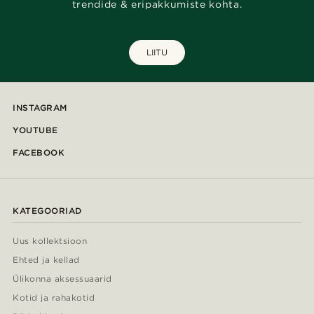
trendide & eripakkumiste kohta.
LIITU
INSTAGRAM
YOUTUBE
FACEBOOK
KATEGOORIAD
Uus kollektsioon
Ehted ja kellad
Ülikonna aksessuaarid
Kotid ja rahakotid