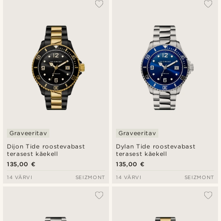
Populaarsed
Uusim
Madala hind
Kõrgeim hind
Graveeritav
Graveeritav
Dijon Tide roostevabast
Dylan Tide roostevabast
terasest käekell
terasest käekell
135,00 €
135,00 €
14 VÄRVI
SEIZMONT
14 VÄRVI
SEIZMONT