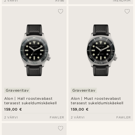
2 VÄRVI
AV86
TRENDHIM
Graveeritav
Graveeritav
Alon | Hall roostevabast
Alon | Must roostevabast
terasest sukeldumiskäekell
terasest sukeldumiskäekell
159,00 €
159,00 €
2 VÄRVI
FAWLER
2 VÄRVI
FAWLER