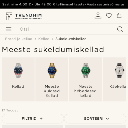
Saatmine
4,00 €
- Üle
49,00 €
tellimusel tasuta-
Vaata saatmisvõimalusi
Otsi
Ehted ja kellad
Kellad
Sukeldumiskellad
Meeste sukeldumiskellad
Kellad
Meeste
Meeste
Käekella
Kuldsed
hõbedased
Kellad
kellad
17 Toodet
FILTRID
SORTEERI