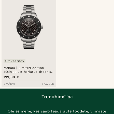
Graveeritav
Makalu | Limited-edition
süsinikkiust harjatud titaanist
sukeldumiskäekell
199,00 €
5 VÄRVI
FAWLER
Ole esimene, kes saab teada uute toodete, viimaste