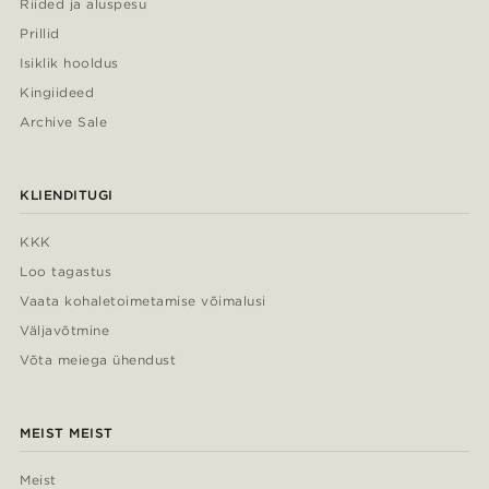
Riided ja aluspesu
Prillid
Isiklik hooldus
Kingiideed
Archive Sale
KLIENDITUGI
KKK
Loo tagastus
Vaata kohaletoimetamise võimalusi
Väljavõtmine
Võta meiega ühendust
MEIST MEIST
Meist