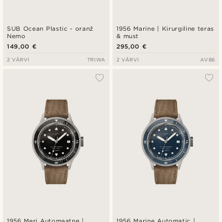
SUB Ocean Plastic - oranž
1956 Marine | Kirurgiline teras
Nemo
& must
149,00 €
295,00 €
2 VÄRVI
TRIWA
2 VÄRVI
AV86
1956 Meri Automaatne |
1956 Marine Automatic |