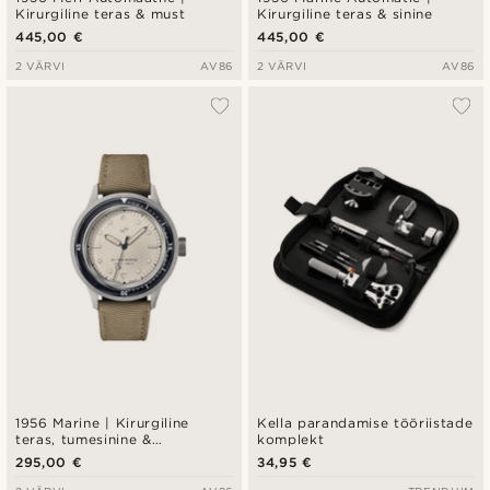
Kirurgiline teras & must
Kirurgiline teras & sinine
445,00 €
445,00 €
2 VÄRVI
AV86
2 VÄRVI
AV86
1956 Marine | Kirurgiline
Kella parandamise tööriistade
teras, tumesinine &
komplekt
määrdunudvalge
295,00 €
34,95 €