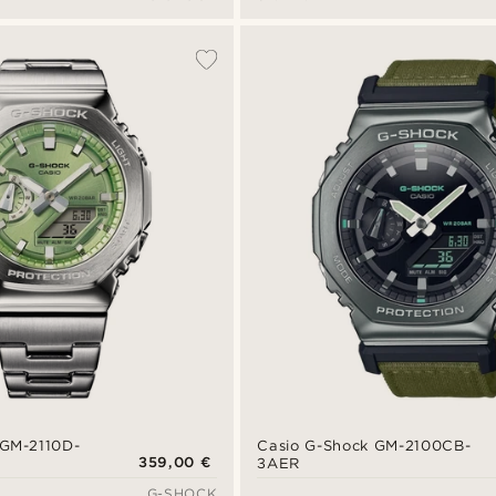
 GM-2110D-
Casio G-Shock GM-2100CB-
359,00 €
3AER
G-SHOCK