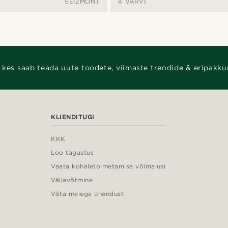
SEIZMONT
4 VÄRVI
 kes saab teada uute toodete, viimaste trendide & eripakku
KLIENDITUGI
KKK
Loo tagastus
Vaata kohaletoimetamise võimalusi
Väljavõtmine
Võta meiega ühendust