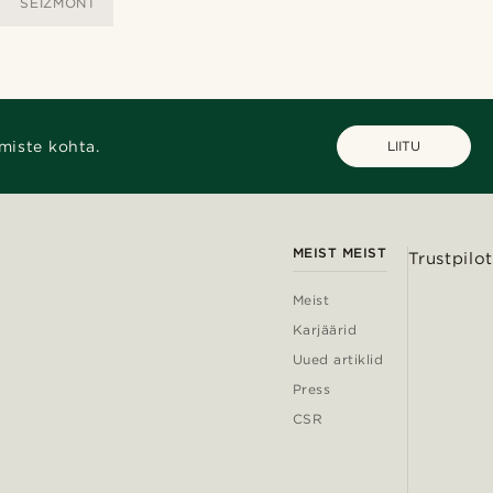
SEIZMONT
miste kohta.
LIITU
MEIST MEIST
Trustpilot
Meist
Karjäärid
Uued artiklid
Press
CSR