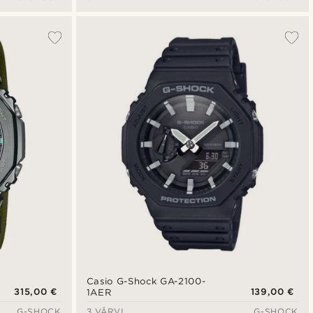
Casio G-Shock GA-2100-
315,00 €
139,00 €
1AER
G-SHOCK
3 VÄRVI
G-SHOCK