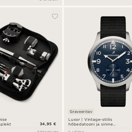
Graveeritav
mise
Luxor | Vintage-stiilis
34,95 €
mplekt
hõbedatooni ja sinine
roostevabast terasest