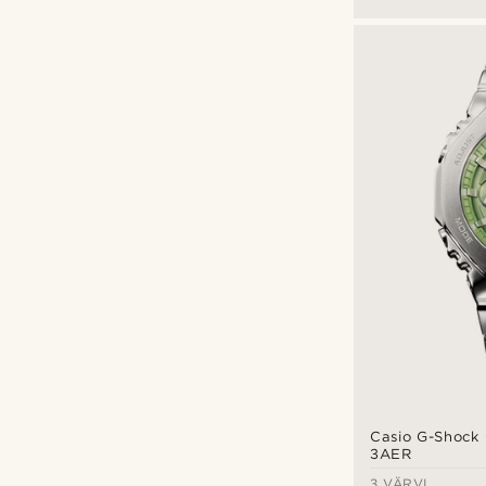
Fawler
(3)
G-SHOCK
(6)
Seizmont
(2)
Sidegren
(2)
Trendhim
(1)
Isikupärastamise variandid
Graveeri
(4)
Casio G-Shock
3AER
3 VÄRVI