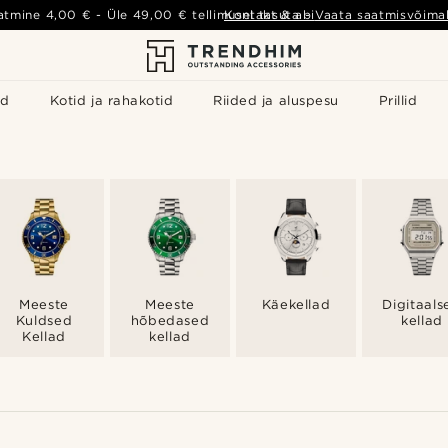
atmine
4,00 €
- Üle
49,00 €
tellimusel tasuta
Kontakt & abi
-
Vaata saatmisvõimal
id
Kotid ja rahakotid
Riided ja aluspesu
Prillid
Meeste
Meeste
Käekellad
Digitaals
Kuldsed
hõbedased
kellad
Kellad
kellad