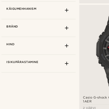
KÄIGUMEHHANISM
BRÄND
HIND
ISIKUPÄRASTAMINE
Analoog
(11)
Casio G-shock
1AER
Digitaalne
(8)
2 VÄRVI