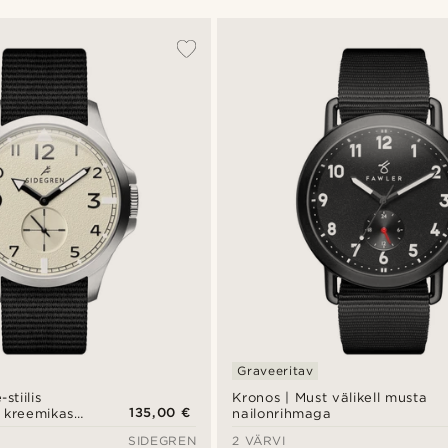
Graveeritav
stiilis
Kronos | Must välikell musta
135,00 €
 kreemikas
nailonrihmaga
erasest
SIDEGREN
2 VÄRVI