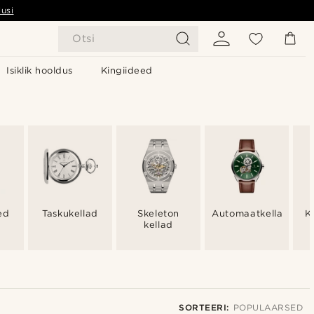
usi
Otsi
Isiklik hooldus
Kingiideed
ed
Taskukellad
Skeleton
Automaatkellad
K
kellad
SORTEERI:
POPULAARSED