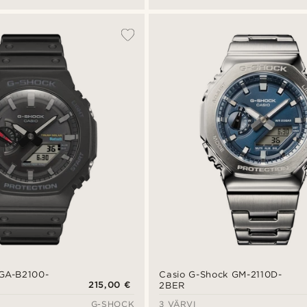
 GA-B2100-
Casio G-Shock GM-2110D-
215,00 €
2BER
G-SHOCK
3 VÄRVI