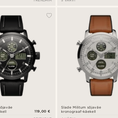
TRENDHIM
5 VÄRVI
käekell
sõjaväe
Slade Militum sõjaväe
119,00 €
kell
kronograaf-käekell