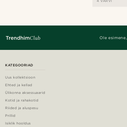
4 VÄRVI
Ole esimene,
KATEGOORIAD
Uus kollektsioon
Ehted ja kellad
Ülikonna aksessuaarid
Kotid ja rahakotid
Riided ja aluspesu
Prillid
Isiklik hooldus