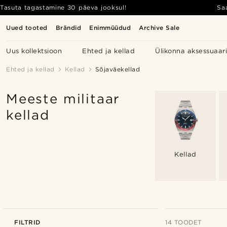
Tasuta tagastamine 30 päeva jooksul!
Sa
Uued tooted
Brändid
Enimmüüdud
Archive Sale
Uus kollektsioon
Ehted ja kellad
Ülikonna aksessuaar
Ehted ja kellad
Kellad
Sõjaväekellad
Meeste militaar
kellad
Kellad
FILTRID
14 TOODET