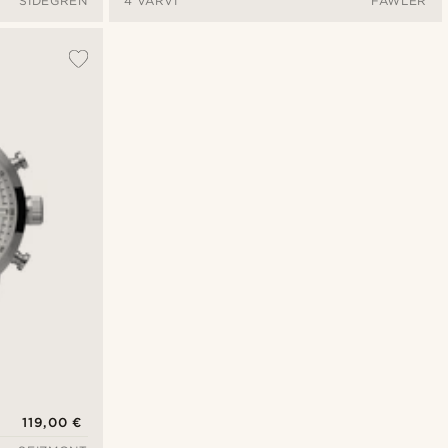
SIDEGREN
4 VÄRVI
FAWLER
119,00 €