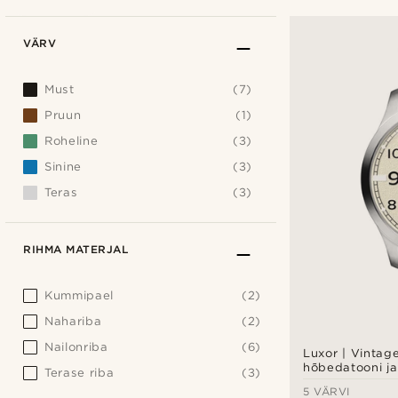
VÄRV
Must
(7)
Pruun
(1)
Roheline
(3)
Sinine
(3)
Teras
(3)
RIHMA MATERJAL
Kummipael
(2)
Nahariba
(2)
Nailonriba
(6)
Luxor | Vintage-
hõbedatooni ja
Terase riba
(3)
roostevabast t
5 VÄRVI
käekell