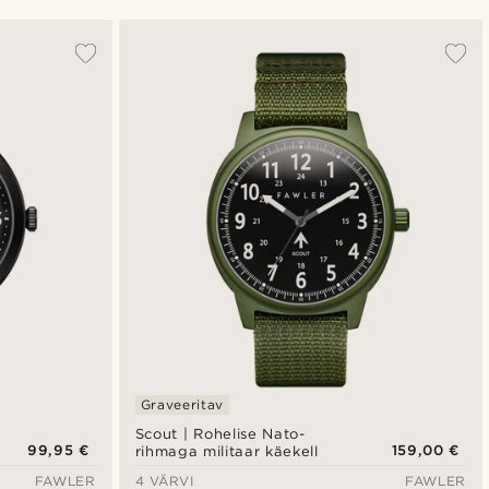
Populaarsed
Uusim
Madala hind
Kõrgeim hind
Graveeritav
Scout | Rohelise Nato-
99,95 €
159,00 €
rihmaga militaar käekell
FAWLER
4 VÄRVI
FAWLER