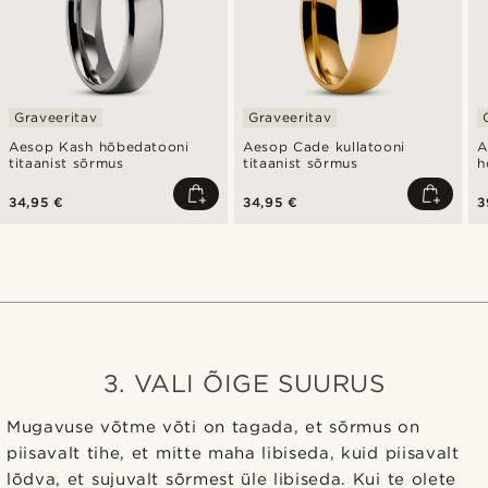
Graveeritav
Graveeritav
Aesop Kash hõbedatooni
Aesop Cade kullatooni
A
titaanist sõrmus
titaanist sõrmus
h
s
34,95 €
34,95 €
3
3. VALI ÕIGE SUURUS
Mugavuse võtme võti on tagada, et sõrmus on
piisavalt tihe, et mitte maha libiseda, kuid piisavalt
lõdva, et sujuvalt sõrmest üle libiseda. Kui te olete