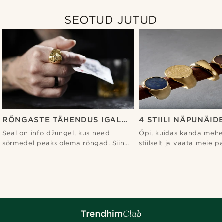
SEOTUD JUTUD
RÕNGASTE TÄHENDUS IGAL
4 STIILI NÄPUNÄID
SÕRMEL MEESTELE -
SÕRMUSTE KANDMI
Seal on info džungel, kus need
Õpi, kuidas kanda meh
TRENDHIM
TRENDHIM
sõrmedel peaks olema rõngad. Siin
stiilselt ja vaata meie 
on juhend.
müüjaid inspiratsiooni s