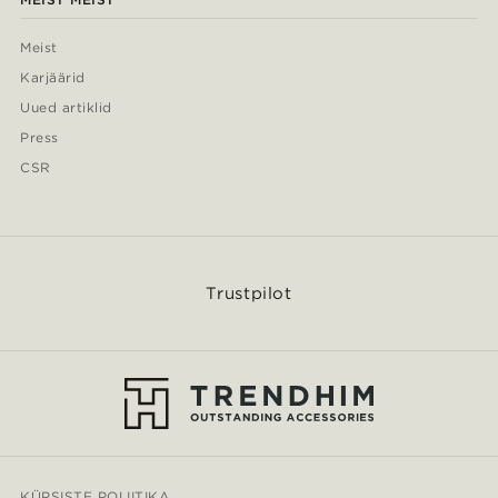
Meist
Karjäärid
Uued artiklid
Press
CSR
Trustpilot
KÜPSISTE POLIITIKA