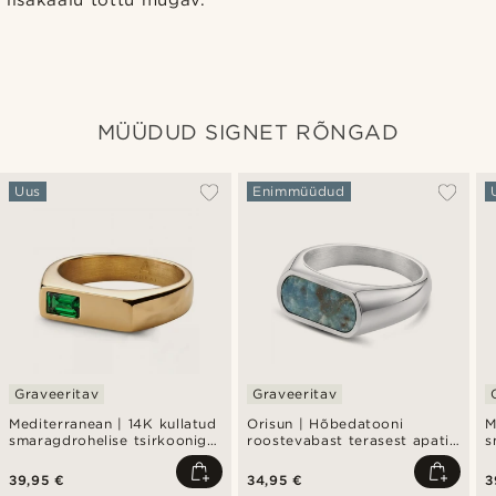
lisakaalu tõttu mugav.
MÜÜDUD SIGNET RÕNGAD
Uus
Enimmüüdud
Graveeritav
Graveeritav
Mediterranean | 14K kullatud
Orisun | Hõbedatooni
M
smaragdrohelise tsirkooniga
roostevabast terasest apatiit
s
pitsat-sõrmus
kiviga pitsatsõrmus
r
39,95 €
34,95 €
3