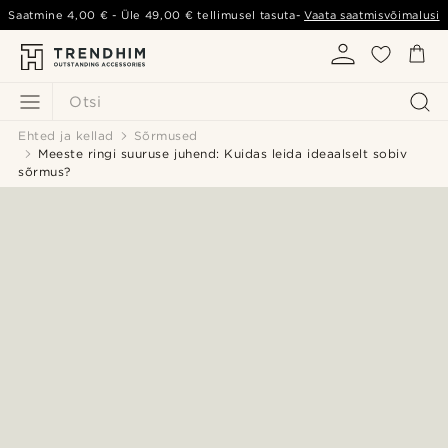
Saatmine
4,00 €
- Üle
49,00 €
tellimusel tasuta-
Vaata saatmisvõimalusi
Otsi
Ehted ja kellad
Sõrmused
Meeste ringi suuruse juhend: Kuidas leida ideaalselt sobiv
sõrmus?