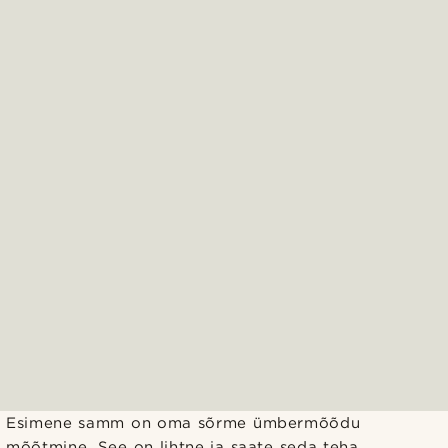
Esimene samm on oma sõrme ümbermõõdu
mõõtmine. See on lihtne ja saate seda teha