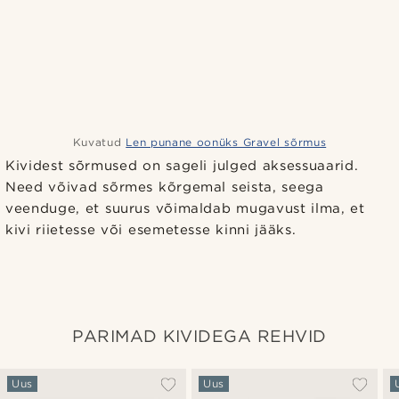
Kuvatud
Len punane oonüks Gravel sõrmus
Kividest sõrmused on sageli julged aksessuaarid.
Need võivad sõrmes kõrgemal seista, seega
veenduge, et suurus võimaldab mugavust ilma, et
kivi riietesse või esemetesse kinni jääks.
PARIMAD KIVIDEGA REHVID
Uus
Uus