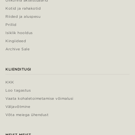
Ülikonna aksessuaarid
Kotid ja rahakotid
Riided ja aluspesu
Prillid
Isiklik hooldus
Kingiideed
Archive Sale
KLIENDITUGI
KKK
Loo tagastus
Vaata kohaletoimetamise võimalusi
Väljavõtmine
Võta meiega ühendust
MEIST MEIST