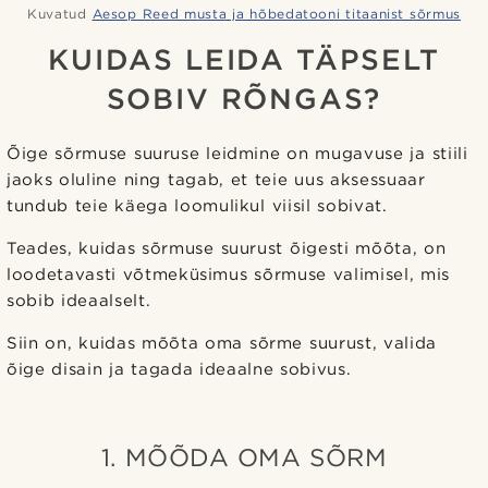
Kuvatud
Aesop Reed musta ja hõbedatooni titaanist sõrmus
KUIDAS LEIDA TÄPSELT
SOBIV RÕNGAS?
Õige sõrmuse suuruse leidmine on mugavuse ja stiili
jaoks oluline ning tagab, et teie uus aksessuaar
tundub teie käega loomulikul viisil sobivat.
Teades, kuidas sõrmuse suurust õigesti mõõta, on
loodetavasti võtmeküsimus sõrmuse valimisel, mis
sobib ideaalselt.
Siin on, kuidas mõõta oma sõrme suurust, valida
õige disain ja tagada ideaalne sobivus.
1. MÕÕDA OMA SÕRM