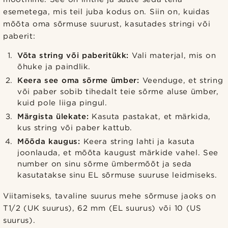
esemetega, mis teil juba kodus on. Siin on, kuidas
mõõta oma sõrmuse suurust, kasutades stringi või
paberit:
Võta string või paberitükk:
Vali materjal, mis on
õhuke ja paindlik.
Keera see oma sõrme ümber:
Veenduge, et string
või paber sobib tihedalt teie sõrme aluse ümber,
kuid pole liiga pingul.
Märgista ülekate:
Kasuta pastakat, et märkida,
kus string või paber kattub.
Mõõda kaugus:
Keera string lahti ja kasuta
joonlauda, et mõõta kaugust märkide vahel. See
number on sinu sõrme ümbermõõt ja seda
kasutatakse sinu EL sõrmuse suuruse leidmiseks.
Viitamiseks, tavaline suurus mehe sõrmuse jaoks on
T1/2 (UK suurus), 62 mm (EL suurus) või 10 (US
suurus).