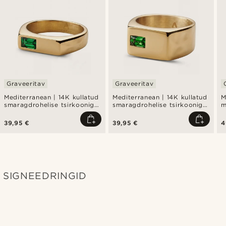
Graveeritav
Graveeritav
Mediterranean | 14K kullatud
Mediterranean | 14K kullatud
M
smaragdrohelise tsirkooniga
smaragdrohelise tsirkooniga
m
pitsat-sõrmus
riba pitsat-sõrmus
s
39,95 €
39,95 €
4
SIGNEEDRINGID