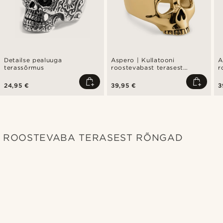
Detailse pealuuga
Aspero | Kullatooni
A
terassõrmus
roostevabast terasest
r
pealuuga pitsatsõrmus
p
24,95 €
39,95 €
3
ROOSTEVABA TERASEST RÕNGAD