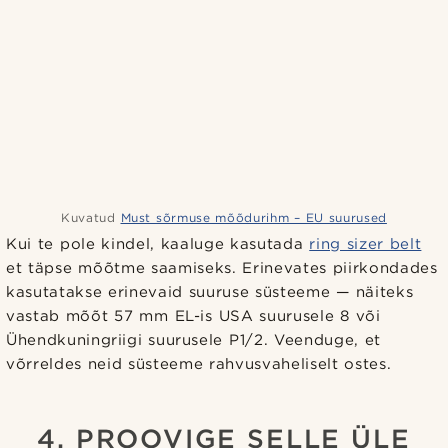
Kuvatud
Must sõrmuse mõõdurihm – EU suurused
Kui te pole kindel, kaaluge kasutada
ring sizer belt
et täpse mõõtme saamiseks. Erinevates piirkondades
kasutatakse erinevaid suuruse süsteeme — näiteks
vastab mõõt 57 mm EL-is USA suurusele 8 või
Ühendkuningriigi suurusele P1/2. Veenduge, et
võrreldes neid süsteeme rahvusvaheliselt ostes.
4. PROOVIGE SELLE ÜLE