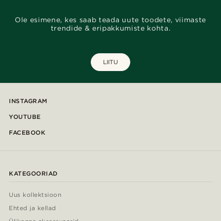
Ole esimene, kes saab teada uute toodete, viimaste
trendide & eripakkumiste kohta.
LIITU
INSTAGRAM
YOUTUBE
FACEBOOK
KATEGOORIAD
Uus kollektsioon
Ehted ja kellad