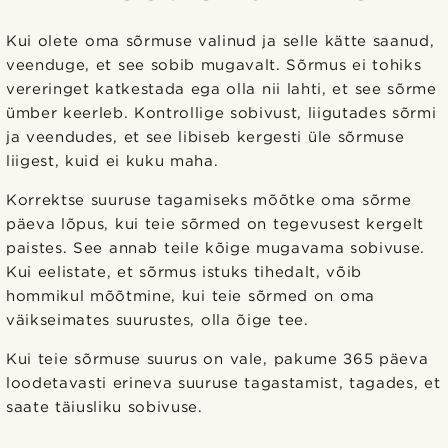
Kui olete oma sõrmuse valinud ja selle kätte saanud,
veenduge, et see sobib mugavalt. Sõrmus ei tohiks
vereringet katkestada ega olla nii lahti, et see sõrme
ümber keerleb. Kontrollige sobivust, liigutades sõrmi
ja veendudes, et see libiseb kergesti üle sõrmuse
liigest, kuid ei kuku maha.
Korrektse suuruse tagamiseks mõõtke oma sõrme
päeva lõpus, kui teie sõrmed on tegevusest kergelt
paistes. See annab teile kõige mugavama sobivuse.
Kui eelistate, et sõrmus istuks tihedalt, võib
hommikul mõõtmine, kui teie sõrmed on oma
väikseimates suurustes, olla õige tee.
Kui teie sõrmuse suurus on vale, pakume 365 päeva
loodetavasti erineva suuruse tagastamist, tagades, et
saate täiusliku sobivuse.