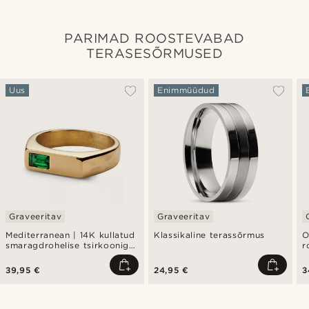
PARIMAD ROOSTEVABAD
TERASESÕRMUSED
Uus
Enimmüüdud
Graveeritav
Graveeritav
Mediterranean | 14K kullatud
Klassikaline terassõrmus
O
smaragdrohelise tsirkooniga
r
pitsat-sõrmus
k
39,95 €
24,95 €
3