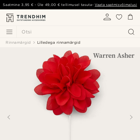
Saatmine
3,95 €
- Üle
49,00 €
tellimusel tasuta-
Vaata saatmisvõimalusi
Otsi
Rinnamärgid
Lilledega rinnamärgid