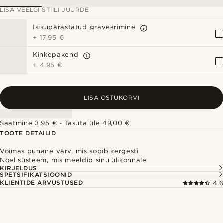
LISA VEELGI STIILI JUURDE
Isikupärastatud graveerimine
+
17,95 €
Kinkepakend
+
4,95 €
LISA OSTUKORVI
Saatmine 3,95 € - Tasuta üle 49,00 €
TOOTE DETAILID
Võimas punane värv, mis sobib kergesti
Nõel süsteem, mis meeldib sinu ülikonnale
KIRJELDUS
SPETSIFIKATSIOONID
KLIENTIDE ARVUSTUSED
4.6