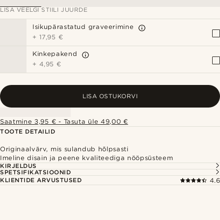
LISA VEELGI STIILI JUURDE
Isikupärastatud graveerimine
+
17,95 €
Kinkepakend
+
4,95 €
LISA OSTUKORVI
Saatmine 3,95 € - Tasuta üle 49,00 €
TOOTE DETAILID
Originaalvärv, mis sulandub hõlpsasti
Imeline disain ja peene kvaliteediga nööpsüsteem
KIRJELDUS
SPETSIFIKATSIOONID
KLIENTIDE ARVUSTUSED
4.6