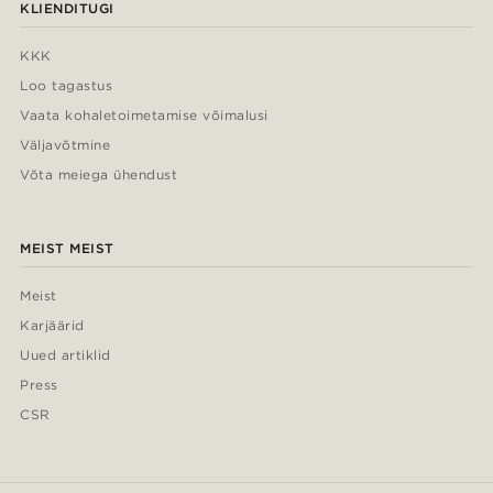
KLIENDITUGI
KKK
Loo tagastus
Vaata kohaletoimetamise võimalusi
Väljavõtmine
Võta meiega ühendust
MEIST MEIST
Meist
Karjäärid
Uued artiklid
Press
CSR