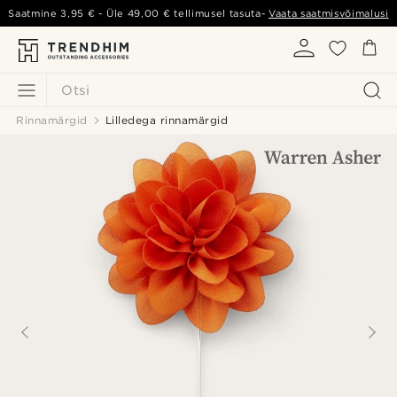
Saatmine
3,95 €
- Üle
49,00 €
tellimusel tasuta-
Vaata saatmisvõimalusi
Otsi
Rinnamärgid
Lilledega rinnamärgid