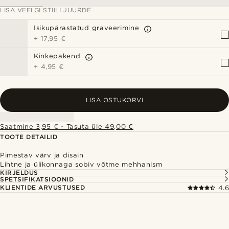
LISA VEELGI STIILI JUURDE
Isikupärastatud graveerimine
+
17,95 €
Kinkepakend
+
4,95 €
LISA OSTUKORVI
Saatmine 3,95 € - Tasuta üle 49,00 €
TOOTE DETAILID
Pimestav värv ja disain
Lihtne ja ülikonnaga sobiv võtme mehhanism
KIRJELDUS
SPETSIFIKATSIOONID
KLIENTIDE ARVUSTUSED
4.6