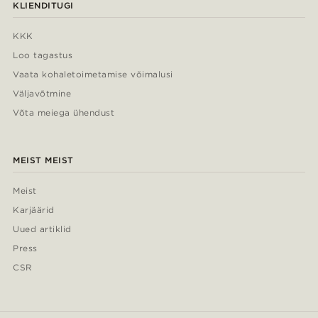
KLIENDITUGI
KKK
Loo tagastus
Vaata kohaletoimetamise võimalusi
Väljavõtmine
Võta meiega ühendust
MEIST MEIST
Meist
Karjäärid
Uued artiklid
Press
CSR