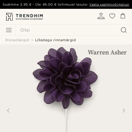
Saatmine
3,95 €
- Üle
49,00 €
tellimusel tasuta-
Vaata saatmisvõimalusi
Otsi
Rinnamärgid
Lilledega rinnamärgid