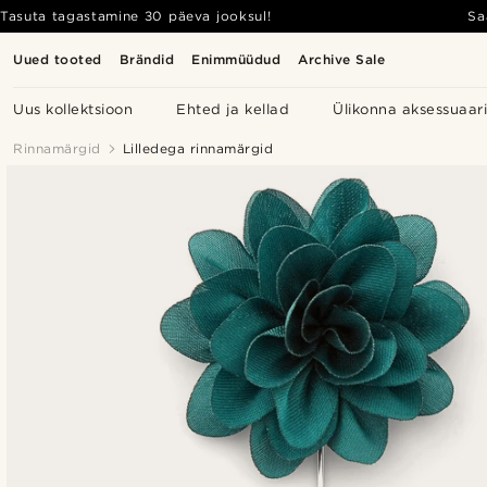
Tasuta tagastamine 30 päeva jooksul!
Sa
Uued tooted
Brändid
Enimmüüdud
Archive Sale
Uus kollektsioon
Ehted ja kellad
Ülikonna aksessuaar
Rinnamärgid
Lilledega rinnamärgid