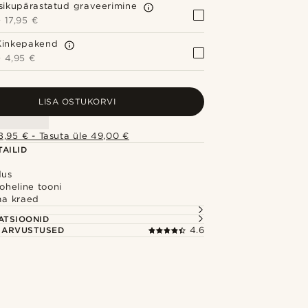
Isikupärastatud graveerimine
+
17,95 €
Kinkepakend
+
4,95 €
LISA OSTUKORVI
,95 € - Tasuta üle 49,00 €
AILID
dus
roheline tooni
ma kraed
S
ATSIOONID
E ARVUSTUSED
4.6