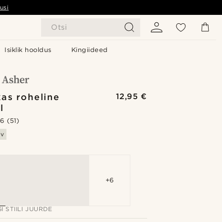
usi
Otsi
Isiklik hooldus
Kingiideed
as roheline
12,95 €
l
.6
(51)
av
+6
I STIILI JUURDE