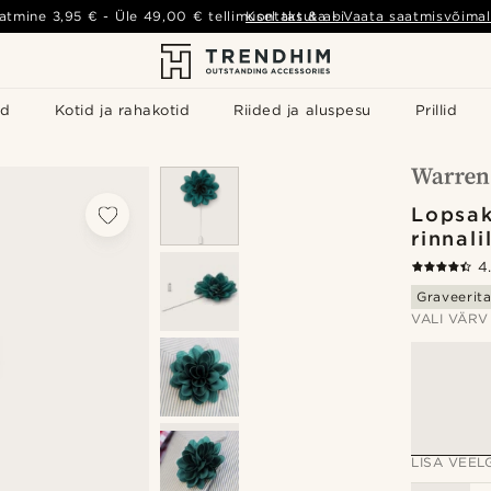
atmine
3,95 €
- Üle
49,00 €
tellimusel tasuta
Kontakt & abi
-
Vaata saatmisvõimal
id
Kotid ja rahakotid
Riided ja aluspesu
Prillid
Lopsak
rinnalil
4
Graveerit
VALI VÄRV
LISA VEELG