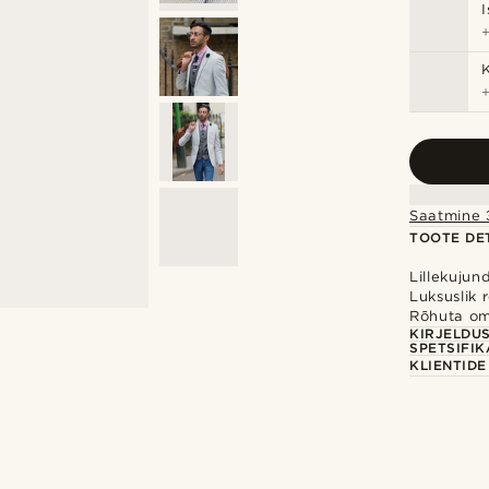
Saatmine 3
TOOTE DET
Lillekujun
Luksuslik 
Rõhuta o
KIRJELDU
SPETSIFIK
KLIENTID