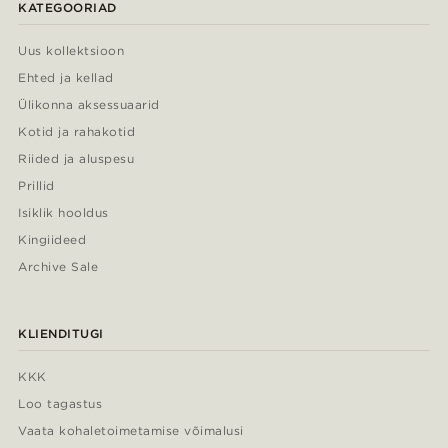
KATEGOORIAD
Uus kollektsioon
Ehted ja kellad
Ülikonna aksessuaarid
Kotid ja rahakotid
Riided ja aluspesu
Prillid
Isiklik hooldus
Kingiideed
Archive Sale
KLIENDITUGI
KKK
Loo tagastus
Vaata kohaletoimetamise võimalusi