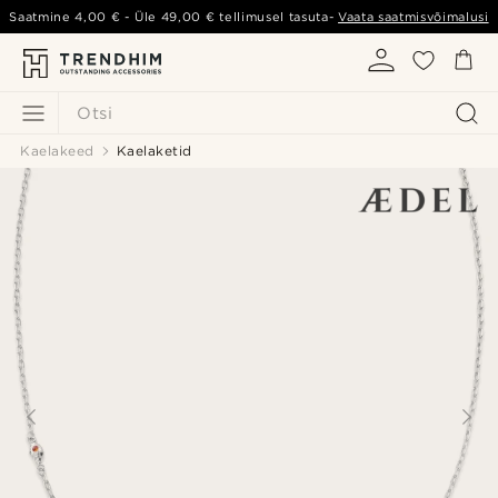
Saatmine
4,00 €
- Üle
49,00 €
tellimusel tasuta-
Vaata saatmisvõimalusi
Otsi
Kaelakeed
Kaelaketid