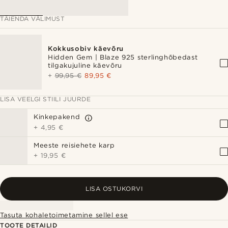
TÄIENDA VÄLIMUST
Kokkusobiv käevõru
Hidden Gem | Blaze 925 sterlinghõbedast
tilgakujuline käevõru
+
99,95 €
89,95 €
LISA VEELGI STIILI JUURDE
Kinkepakend
+
4,95 €
Meeste reisiehete karp
+
19,95 €
LISA OSTUKORVI
Tasuta kohaletoimetamine sellel ese
TOOTE DETAILID