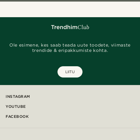
Ole esimene, kes saab teada uute toodete, viimaste
trendide & eripakkumiste kohta.
LIITU
INSTAGRAM
YOUTUBE
FACEBOOK