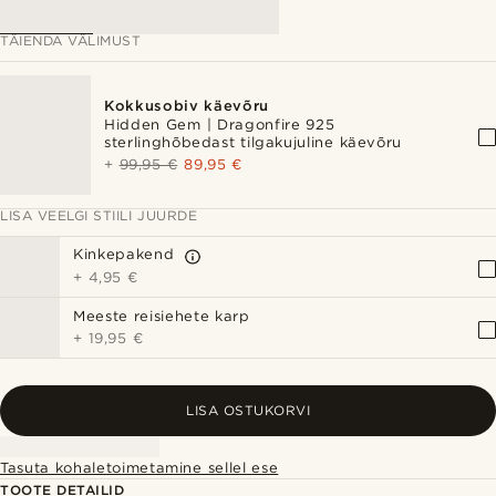
TÄIENDA VÄLIMUST
Kokkusobiv käevõru
Hidden Gem | Dragonfire 925
sterlinghõbedast tilgakujuline käevõru
+
99,95 €
89,95 €
LISA VEELGI STIILI JUURDE
Kinkepakend
+
4,95 €
Meeste reisiehete karp
+
19,95 €
LISA OSTUKORVI
Tasuta kohaletoimetamine sellel ese
TOOTE DETAILID