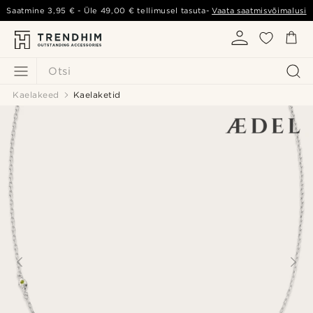
Saatmine
3,95 €
- Üle
49,00 €
tellimusel tasuta-
Vaata saatmisvõimalusi
Otsi
Kaelakeed
Kaelaketid