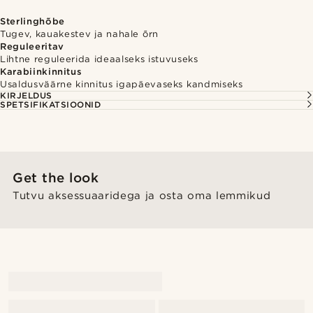
Sterlinghõbe
Tugev, kauakestev ja nahale õrn
Reguleeritav
Lihtne reguleerida ideaalseks istuvuseks
Karabiinkinnitus
Usaldusväärne kinnitus igapäevaseks kandmiseks
KIRJELDUS
SPETSIFIKATSIOONID
Get the look
Tutvu aksessuaaridega ja osta oma lemmikud
@gianlucca_franco11