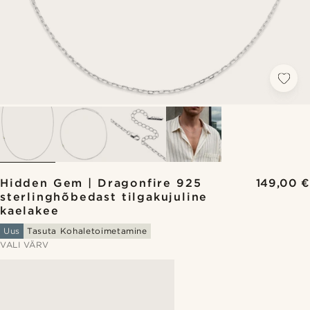
Hidden Gem | Dragonfire 925
149,00 €
sterlinghõbedast tilgakujuline
kaelakee
Uus
Tasuta Kohaletoimetamine
VALI VÄRV