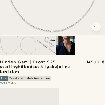
Hidden Gem | Frost 925
149,00 €
sterlinghõbedast tilgakujuline
kaelakee
Uus
Tasuta Kohaletoimetamine
VALI VÄRV