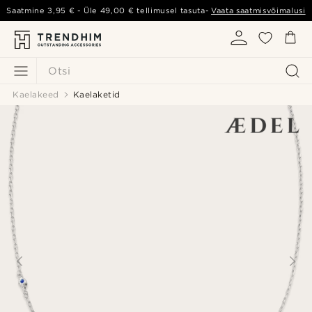
Saatmine
3,95 €
- Üle
49,00 €
tellimusel tasuta-
Vaata saatmisvõimalusi
Otsi
Kaelakeed
Kaelaketid