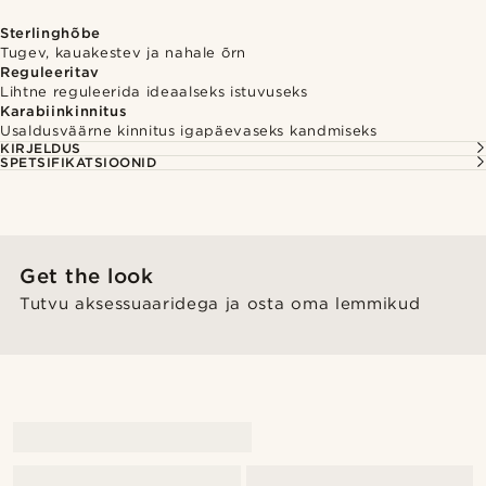
Sterlinghõbe
Tugev, kauakestev ja nahale õrn
Reguleeritav
Lihtne reguleerida ideaalseks istuvuseks
Karabiinkinnitus
Usaldusväärne kinnitus igapäevaseks kandmiseks
KIRJELDUS
SPETSIFIKATSIOONID
Get the look
Tutvu aksessuaaridega ja osta oma lemmikud
@gianfrancolavecchia