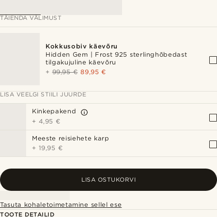
TÄIENDA VÄLIMUST
Kokkusobiv käevõru
Hidden Gem | Frost 925 sterlinghõbedast
tilgakujuline käevõru
+
99,95 €
89,95 €
LISA VEELGI STIILI JUURDE
Kinkepakend
+
4,95 €
Meeste reisiehete karp
+
19,95 €
LISA OSTUKORVI
Tasuta kohaletoimetamine sellel ese
TOOTE DETAILID