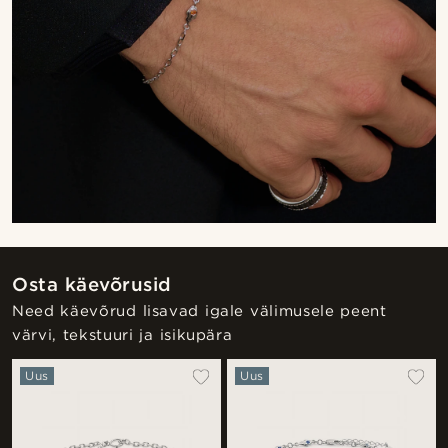
Osta käevõrusid
Need käevõrud lisavad igale välimusele peent
värvi, tekstuuri ja isikupära
Uus
Uus