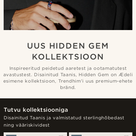
UUS HIDDEN GEM
KOLLEKTSIOON
Inspireeritud peidetud aaretest ja ootamatutest
avastustest. Disainitud Taanis, Hidden Gem on Ædeli
esimene kollektsioon, Trendhim'i uus premium-ehete
bränd.
Tutvu kollektsiooniga
Disainitud Taanis ja valmistatud sterlinghõbedast
ning vääriskividest