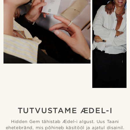
TUTVUSTAME ÆDEL-I
Hidden Gem tähistab Ædel-i algust. Uus Taani
ehetebränd, mis põhineb käsitööl ja ajatul disainil.