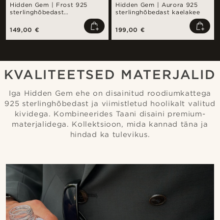
Hidden Gem | Frost 925
Hidden Gem | Aurora 925
sterlinghõbedast
sterlinghõbedast kaelakee
tilgakujuline kaelakee
149,00 €
199,00 €
KVALITEETSED MATERJALID
Iga Hidden Gem ehe on disainitud roodiumkattega
925 sterlinghõbedast ja viimistletud hoolikalt valitud
kividega. Kombineerides Taani disaini premium-
materjalidega. Kollektsioon, mida kannad täna ja
hindad ka tulevikus.