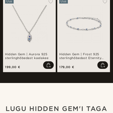
Uus
Uus
Hidden Gem | Aurora 925
Hidden Gem | Frost 925
sterlinghõbedast kaelakee
sterlinghõbedast Eternity
käevõru
199,00 €
179,00 €
Shop the look
Sho
@juliusgod
@jaimedeelgado
LUGU HIDDEN GEM'I TAGA