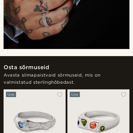
Osta sõrmuseid
Avasta silmapaistvaid sõrmuseid, mis on
valmistatud sterlinghõbedast.
Uus
Uus