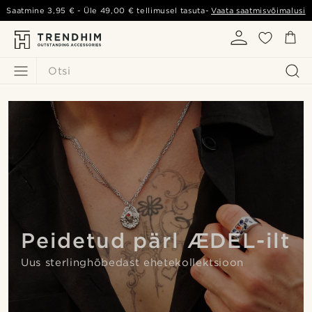
Saatmine
3,95 €
- Üle
49,00 €
tellimusel tasuta-
Vaata saatmisvõimalusi
Otsi
Peidetud pärl ÆDEL-ilt
Uus sterlinghõbedast ehetekollektsioon