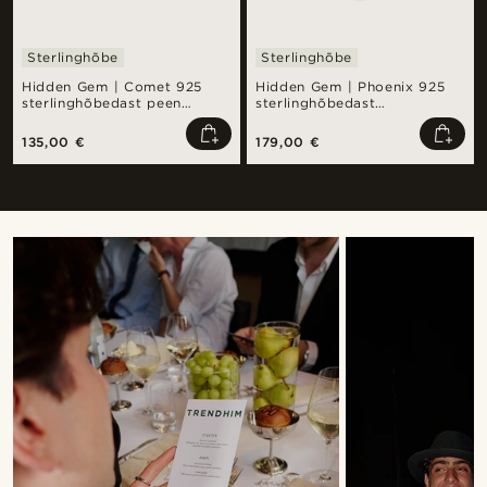
Sterlinghõbe
Sterlinghõbe
Hidden Gem | Comet 925
Hidden Gem | Phoenix 925
sterlinghõbedast peen
sterlinghõbedast
sõrmus
signetsõrmus
135,00 €
179,00 €