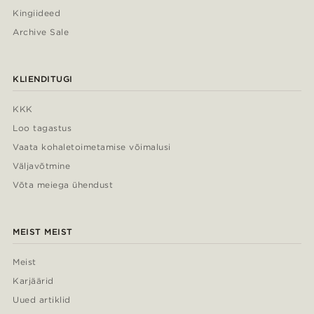
Kingiideed
Archive Sale
KLIENDITUGI
KKK
Loo tagastus
Vaata kohaletoimetamise võimalusi
Väljavõtmine
Võta meiega ühendust
MEIST MEIST
Meist
Karjäärid
Uued artiklid