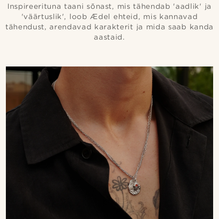
Inspireerituna taani sõnast, mis tähendab 'aadlik' ja
'väärtuslik', loob Ædel ehteid, mis kannavad
tähendust, arendavad karakterit ja mida saab kanda
aastaid.