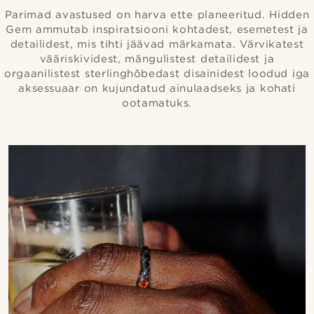
Parimad avastused on harva ette planeeritud. Hidden
Gem ammutab inspiratsiooni kohtadest, esemetest ja
detailidest, mis tihti jäävad märkamata. Värvikatest
vääriskividest, mängulistest detailidest ja
orgaanilistest sterlinghõbedast disainidest loodud iga
aksessuaar on kujundatud ainulaadseks ja kohati
ootamatuks.